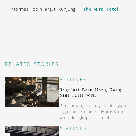
Informasi lebih lanjut, kunjungi
The Mira Hotel
.
RELATED STORIES
AIRLINES
Regulasi Baru Hong Kong
bagi Turis WNI
Penumpang Cathay Pacific yang
ingin bepergian ke Hong Kong
wajib lengkapi sejumlah
dokumen perjalanan tambahan.
AIRLINES