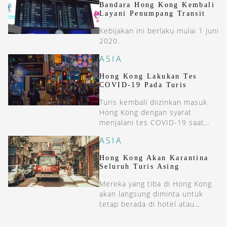
Bandara Hong Kong Kembali
Layani Penumpang Transit
Kebijakan ini berlaku mulai 1 Juni
2020.
ASIA
Hong Kong Lakukan Tes
COVID-19 Pada Turis
Turis kembali diizinkan masuk
Hong Kong dengan syarat
menjalani tes COVID-19 saat
tiba di bandara.
ASIA
Hong Kong Akan Karantina
Seluruh Turis Asing
Mereka yang tiba di Hong Kong
akan langsung diminta untuk
tetap berada di hotel atau
penginapan.