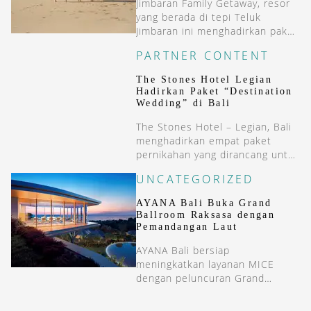
Jimbaran Family Getaway, resor
yang berada di tepi Teluk
Jimbaran ini menghadirkan paket
menginap dua malam yang
PARTNER CONTENT
menggabungkan kenyamanan
resort bintang lima dengan
The Stones Hotel Legian
beragam pengalaman khas Bali.
Hadirkan Paket “Destination
Wedding” di Bali
The Stones Hotel – Legian, Bali
menghadirkan empat paket
pernikahan yang dirancang untuk
berbagai skala perayaan, mulai
UNCATEGORIZED
dari resepsi intim hingga pesta
megah.
AYANA Bali Buka Grand
Ballroom Raksasa dengan
Pemandangan Laut
AYANA Bali bersiap
meningkatkan layanan MICE
dengan peluncuran Grand
Ballroom-nya. Tanyakan tentang
reservasi untuk acara tahun