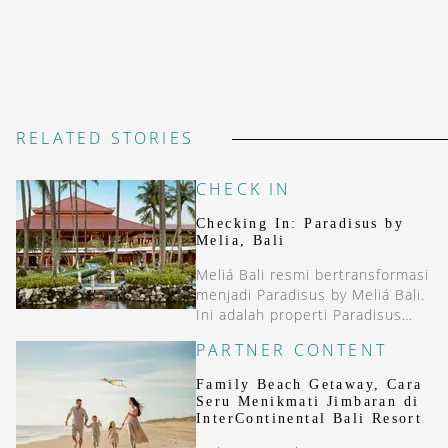
RELATED STORIES
CHECK IN
Checking In: Paradisus by
Melia, Bali
Meliá Bali resmi bertransformasi
menjadi Paradisus by Meliá Bali.
Ini adalah properti Paradisus
pertama di Asia.
PARTNER CONTENT
Family Beach Getaway, Cara
Seru Menikmati Jimbaran di
InterContinental Bali Resort