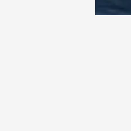
 berkesan pasti
 tebing Pecatu
 edge Bali
siap
n dengan
g, mulai dari
 kecil dengan
ngakomodasi.
i, acara
an, dekorasi
anyak lagi.
ge Bali dengan
 pasti,