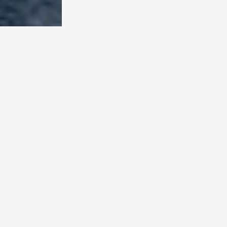
[dropcap type=
menjadi impian 
dengan pemanda
membantu calon
menghadirkan e
Paket-paket ter
$5.500 hingga $
10 tamu atau p
Paket yang dita
resepsi, piliha
bunga dan lampu
Calon penganti
kapasitas dan d