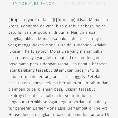
BY
YOHANES SANDY
|
NOVEMBER 17, 2014
[dropcap type=”default”]L[/dropcap]ukisan Mona Lisa
kreasi Leonardo da Vinci bisa disebut sebagai salah
satu lukisan terpopuler di dunia. Namun siapa
sangka, lukisan Mona Lisa bukanlah satu-satunya
yang menggunakan model Lisa del Giocondo. Adalah
lukisan The Isleworth Mona Lisa yang menampilkan
Lisa di usianya yang lebih muda. Lukisan dengan
pose sama persis dengan Mona Lisa namun berbeda
latar belakang tersebut ditemukan pada 1913 di
sebuah rumah seorang aristokrat Inggris. Setelah
diteliti keasliannya selama berpuluh-puluh tahun dan
disimpan di balik lemari besi, lukisan tersebut
akhirnya bakal ditampilkan ke seluruh dunia.
Singapura terpilih sebagai negara perdana dimulainya
tur pameran Earlier Mona Lisa. Bertempat di The Art
House, lukisan langka itu bakal dipamerkan antara 16