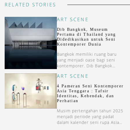
RELATED STORIES
ART SCENE
Dib Bangkok, Museum
Pertama di Thailand yang
Didedikasikan untuk Seni
Kontemporer Dunia
Bangkok memiliki ruang baru
yang menjadi oase bagi seni
kontemporer. Dib Bangkok
merupakan museum seni
ART SCENE
kontemporer dunia pertama di
Thailand.
4 Pameran Seni Kontemporer
Asia Tenggara : Tafsir
Identitas, Kehendak, dan
Perhatian
Musim pertengahan tahun 2025
menjadi periode yang padat
dalam kalender seni rupa Asia
Tenggara. Ini 4 agenda seni di