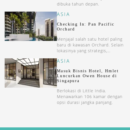
dibuka tahun depan.
ASIA
Checking In: Pan Pacific
Orchard
Menjajal salah satu hotel paling
baru di kawasan Orchard. Selain
lokasinya yang strategis,
desainnya pun menawan.
ASIA
Masuk Bisnis Hotel, Hmlet
Luncurkan Owen House di
Singapura
Berlokasi di Little India.
Menawarkan 106 kamar dengan
opsi durasi jangka panjang.