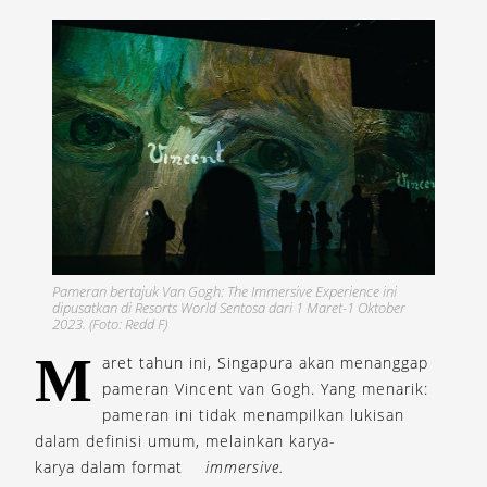
Pameran bertajuk Van Gogh: The Immersive Experience ini
dipusatkan di Resorts World Sentosa dari 1 Maret-1 Oktober
2023. (Foto: Redd F)
M
aret tahun ini, Singapura akan menanggap
pameran Vincent van Gogh. Yang menarik:
pameran ini tidak menampilkan lukisan
dalam definisi umum, melainkan karya-
karya dalam format
immersive.