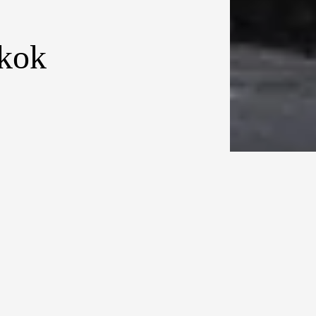
kok
keinginan untuk
endatang,
adi area bebas
n yang
enyediakan area