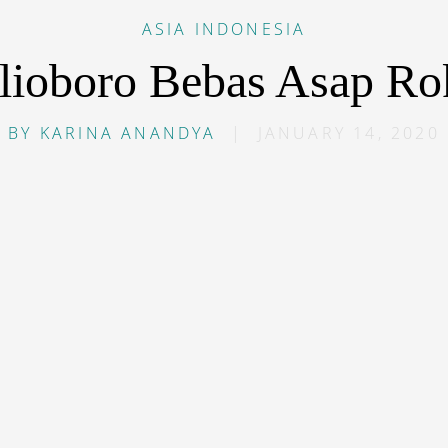
ASIA
INDONESIA
lioboro Bebas Asap Ro
BY
KARINA ANANDYA
|
JANUARY 14, 2020
erokok, siap-siap untuk berusaha lebih keras menahan 
at berada di Malioboro. Pasalnya, mulai Maret 2020 m
ling populer di Yogyakarta tersebut bakal diubah menj
, pemerintah Kota Yogyakarta terus melakukan persiapa
uk mewujudkan aturan baru ini. Salah satunya adalah m
gga asap rokok tidak mengganggu wisatawan lainnya.