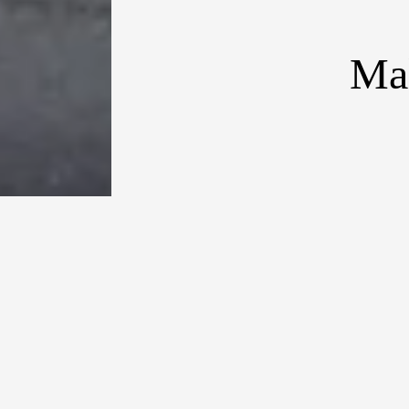
Ma
J
ika Anda p
merokok sa
kawasan pa
asap rokok.
Sampai saat ini
dibutuhkan unt
merokok, sehin