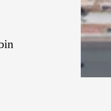
bin
Terlihat seperti pesawat UFO.
 di sebelah
g selalu dingin