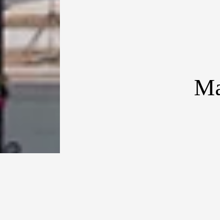
Ma
Terlihat menonjol 
[dropcap type=”
utara RRC terke