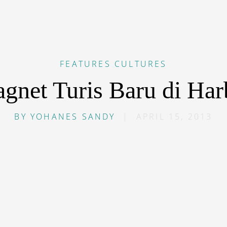
FEATURES
CULTURES
gnet Turis Baru di Har
BY
YOHANES SANDY
|
APRIL 15, 2013
di tengah bangunan-bangunan konvensional.
default”]K[/dropcap]ota Harbin di Provinsi Heilongjiang
nal dengan sebutan Kota Es. Selain karena udaranya yan