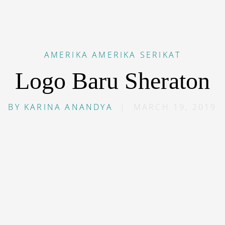
AMERIKA
AMERIKA SERIKAT
Logo Baru Sheraton
BY
KARINA ANANDYA
|
MARCH 19, 2019
lebur di bawah jaringan Marriott International, dalam 
 Sheraton Hotels & Resorts semakin sering membuka pro
lis
kampanye baru
. Baru-baru ini, merek yang hadir se
 resmi melansir logo baru. Logo baru ini dinilai lebih s
ingkan logo versi
art-deco
yang terkesan tua.