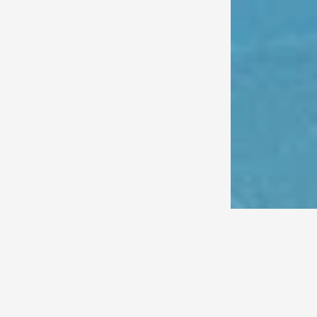
beberapa tahun
perti baru dan
jak 1937
egar dan berjiwa