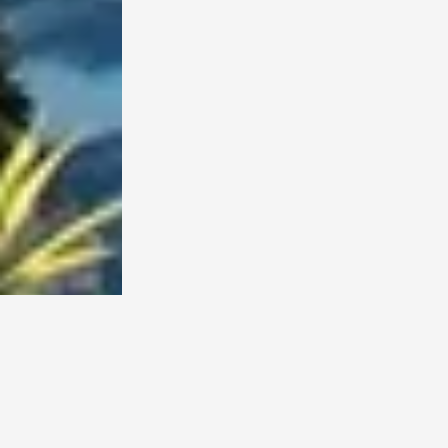
S
etelah me
terakhir,
rutin meri
tersebut secara
milenial diband