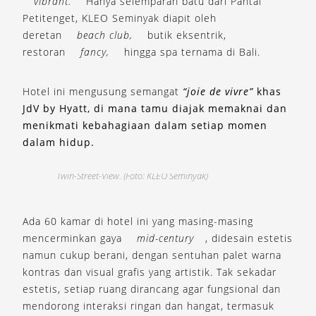
vibrant.
Hanya selemparan batu dari Pantai
Petitenget, KLEO Seminyak diapit oleh
deretan
beach club,
butik eksentrik,
restoran
fancy,
hingga spa ternama di Bali.
Hotel ini mengusung semangat
“joie de vivre”
khas
JdV by Hyatt, di mana tamu diajak memaknai dan
menikmati kebahagiaan dalam setiap momen
dalam hidup.
Twin-Street-View. (Foto: KLEO Seminyak)
I
Ada 60 kamar di hotel ini yang masing-masing
mencerminkan gaya
mid-century
, didesain estetis
namun cukup berani, dengan sentuhan palet warna
kontras dan visual grafis yang artistik. Tak sekadar
estetis, setiap ruang dirancang agar fungsional dan
mendorong interaksi ringan dan hangat, termasuk