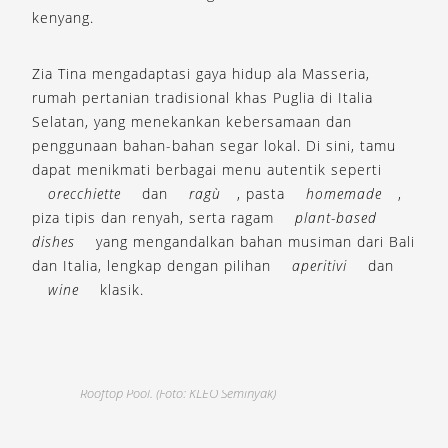
kenyang.
Zia Tina mengadaptasi gaya hidup ala Masseria,
rumah pertanian tradisional khas Puglia di Italia
Selatan, yang menekankan kebersamaan dan
penggunaan bahan-bahan segar lokal. Di sini, tamu
dapat menikmati berbagai menu autentik seperti
orecchiette
dan
ragù
, pasta
homemade
,
piza tipis dan renyah, serta ragam
plant-based
dishes
yang mengandalkan bahan musiman dari Bali
dan Italia, lengkap dengan pilihan
aperitivi
dan
wine
klasik.
Rooftop Pool. (Foto: KLEO Seminyak)
R