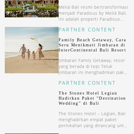
Meliá Bali resmi bertransformasi
menjadi Paradisus by Meliá Bali.
Ini adalah properti Paradisus
pertama di Asia.
PARTNER CONTENT
Family Beach Getaway, Cara
Seru Menikmati Jimbaran di
InterContinental Bali Resort
Jimbaran Family Getaway, resor
yang berada di tepi Teluk
Jimbaran ini menghadirkan paket
menginap dua malam yang
PARTNER CONTENT
menggabungkan kenyamanan
resort bintang lima dengan
The Stones Hotel Legian
beragam pengalaman khas Bali.
Hadirkan Paket “Destination
Wedding” di Bali
The Stones Hotel – Legian, Bali
menghadirkan empat paket
pernikahan yang dirancang untuk
berbagai skala perayaan, mulai