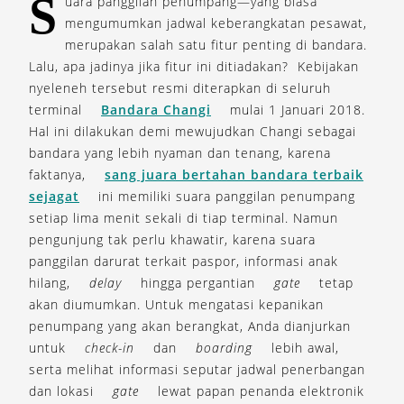
S
uara panggilan penumpang—yang biasa
mengumumkan jadwal keberangkatan pesawat,
merupakan salah satu fitur penting di bandara.
Lalu, apa jadinya jika fitur ini ditiadakan? Kebijakan
nyeleneh tersebut resmi diterapkan di seluruh
terminal
Bandara Changi
mulai 1 Januari 2018.
Hal ini dilakukan demi mewujudkan Changi sebagai
bandara yang lebih nyaman dan tenang, karena
faktanya,
sang juara bertahan bandara terbaik
sejagat
ini memiliki suara panggilan penumpang
setiap lima menit sekali di tiap terminal. Namun
pengunjung tak perlu khawatir, karena suara
panggilan darurat terkait paspor, informasi anak
hilang,
delay
hingga pergantian
gate
tetap
akan diumumkan. Untuk mengatasi kepanikan
penumpang yang akan berangkat, Anda dianjurkan
untuk
check-in
dan
boarding
lebih awal,
serta melihat informasi seputar jadwal penerbangan
dan lokasi
gate
lewat papan penanda elektronik