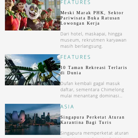
FEATURES
London Heathrow.
Meski Marak PHK, Sektor
Pariwisata Buka Ratusan
Lowongan Kerja
Dari hotel, maskapai, hingga
museum, rekrutmen karyawan
masih berlangsung.
FEATURES
10 Taman Rekreasi Terlaris
di Dunia
Dufan kembali gagal masuk
daftar, sementara Chimelong
mulai menantang dominasi
Disney.
ASIA
Singapura Perketat Aturan
Karantina Bagi Turis
Singapura memperketat aturan