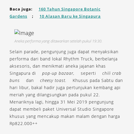
Baca juga:
160 Tahun Singapore Botanic
Gardens
;
10 Alasan Baru ke Singapura
Aneka performa yang ditawarkan setelah pukul 19:30.
Selain parade, pengunjung juga dapat menyaksikan
performa dari band lokal Rhythm Truck, berbelanja
aksesoris, dan menikmati aneka jajanan khas
Singapura di
pop-up bazaar,
seperti
chili crab
buns
dan
cheesy toast.
Khusus pada Sabtu dan
hari libur, bakal hadir juga pertunjukan kembang api
meriah yang dilangsungkan pada pukul 22.
Menariknya lagi, hingga 31 Mei 2019 pengunjung
dapat membeli paket Universal Studio Singapore
khusus yang mencakup makan malam dengan harga
Rp822.000++