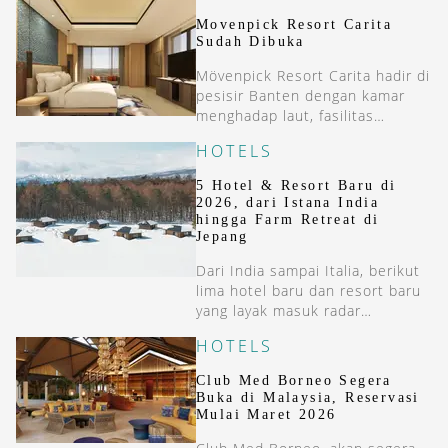
Movenpick Resort Carita
Sudah Dibuka
Mövenpick Resort Carita hadir di
pesisir Banten dengan kamar
menghadap laut, fasilitas
keluarga, dan area MICE
HOTELS
berkapasitas besar.
5 Hotel & Resort Baru di
2026, dari Istana India
hingga Farm Retreat di
Jepang
Dari India sampai Italia, berikut
lima hotel baru dan resort baru
yang layak masuk radar
perjalanan unik Anda tahun ini.
HOTELS
Club Med Borneo Segera
Buka di Malaysia, Reservasi
Mulai Maret 2026