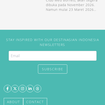
Club Med Borneo, akan segera
dibuka pada November 2026.
Namun mulai 23 Maret 2026
mereka sudah membuka
reservasi untuk resort di
Malaysia tersebut.
STAY INSPIRED WITH OUR DESTINASIAN INDONESIA
NEWSLETTERS
SUBSCRIBE
ABOUT
CONTACT