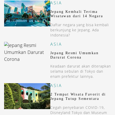
ASIA
Jepang Kembali Terima
Wisatawan dari 14 Negara
Daftar negara yang bisa kembali
berkunjung ke Jepang. Ada
Indonesia?
ASIA
Jepang Resmi Umumkan
Darurat Corona
Keadaan darurat akan diterapkan
selama sebulan di Tokyo dan
enam prefektur lainnya.
ASIA
2 Tempat Wisata Favorit di
Jepang Tutup Sementara
Cegah penyebaran COVID-19,
Disneyland Tokyo dan Museum