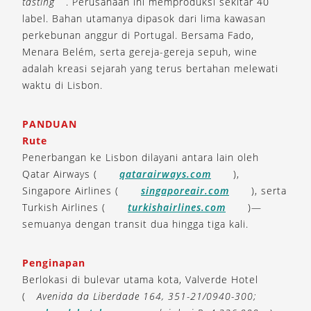
tasting
. Perusahaan ini memproduksi sekitar 40
label. Bahan utamanya dipasok dari lima kawasan
perkebunan anggur di Portugal. Bersama Fado,
Menara Belém, serta gereja-gereja sepuh, wine
adalah kreasi sejarah yang terus bertahan melewati
waktu di Lisbon.
PANDUAN
Rute
Penerbangan ke Lisbon dilayani antara lain oleh
Qatar Airways (
qatarairways.com
),
Singapore Airlines (
singaporeair.com
), serta
Turkish Airlines (
turkishairlines.com
)—
semuanya dengan transit dua hingga tiga kali.
Penginapan
Berlokasi di bulevar utama kota, Valverde Hotel
(
Avenida da Liberdade 164, 351-21/0940-300;