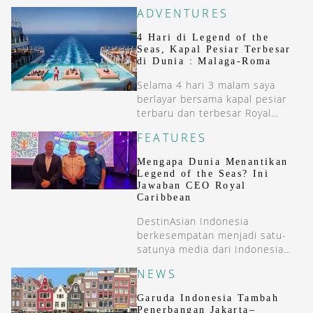
ADVENTURES
4 Hari di Legend of the
Seas, Kapal Pesiar Terbesar
di Dunia : Malaga-Roma
Selama 4 hari 3 malam saya
berlayar bersama kapal pesiar
terbaru dan terbesar Royal
Caribbean, Legend of the Seas
FEATURES
dari Malaga (Spanyol) ke Roma
(Italia).
Mengapa Dunia Menantikan
Legend of the Seas? Ini
Jawaban CEO Royal
Caribbean
DestinAsian Indonesia
berkesempatan menjadi satu-
satunya media dari Indonesia
yang ikut dalam preview sailing
NEWS
Royal Caribbean-Legend of the
Seas dari Malaga, Spanyol ke
Garuda Indonesia Tambah
Roma, Italia.
Penerbangan Jakarta–