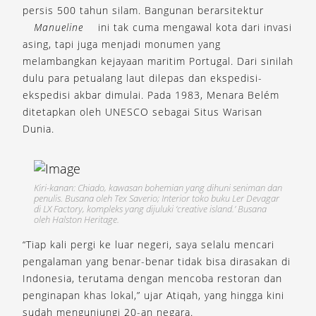
persis 500 tahun silam. Bangunan berarsitektur
Manueline
ini tak cuma mengawal kota dari invasi
asing, tapi juga menjadi monumen yang
melambangkan kejayaan maritim Portugal. Dari sinilah
dulu para petualang laut dilepas dan ekspedisi-
ekspedisi akbar dimulai. Pada 1983, Menara Belém
ditetapkan oleh UNESCO sebagai Situs Warisan
Dunia.
Kiri-kanan: Chiado, kawasan bohemian yang dihuni seniman dan
penulis. Busana oleh Tex Saverio; Interior toko buku Ler Devagar
di LX Factory, kompleks yang dijuluki ‘creative island.’ Busana
oleh Halston Heritage.
“Tiap kali pergi ke luar negeri, saya selalu mencari
pengalaman yang benar-benar tidak bisa dirasakan di
Indonesia, terutama dengan mencoba restoran dan
penginapan khas lokal,” ujar Atiqah, yang hingga kini
sudah mengunjungi 20-an negara.