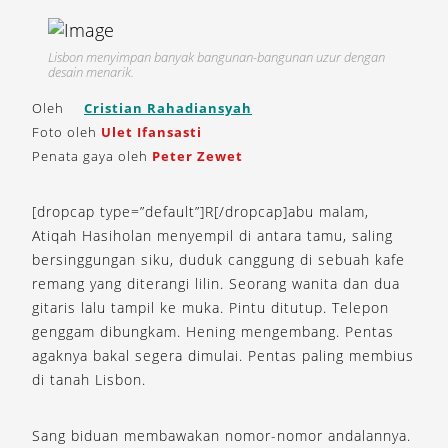
Lisbon menyimpan banyak bangunan-bangunan uzur dengan
desain menarik.
Oleh
Cristian Rahadiansyah
Foto oleh
Ulet Ifansasti
Penata gaya oleh
Peter Zewet
[dropcap type=”default”]R[/dropcap]abu malam,
Atiqah Hasiholan menyempil di antara tamu, saling
bersinggungan siku, duduk canggung di sebuah kafe
remang yang diterangi lilin. Seorang wanita dan dua
gitaris lalu tampil ke muka. Pintu ditutup. Telepon
genggam dibungkam. Hening mengembang. Pentas
agaknya bakal segera dimulai. Pentas paling membius
di tanah Lisbon.
Sang biduan membawakan nomor-nomor andalannya.