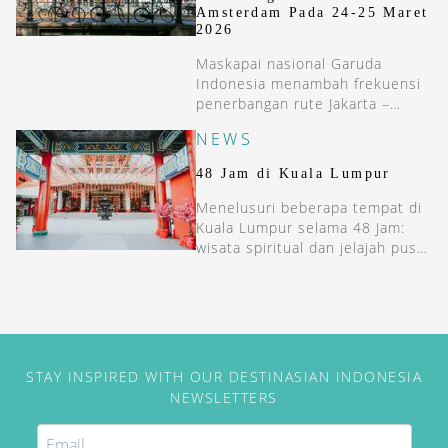
Amsterdam Pada 24-25 Maret
2026
Maskapai nasional Garuda
Indonesia menambah frekuensi
penerbangan rute Jakarta –
Amsterdam pada 24–25 Maret
NEWS
2026.
48 Jam di Kuala Lumpur
Menelusuri beberapa tempat di
Kuala Lumpur selama 48 Jam:
wisata spiritual dan jelajah pusat
seni di tengah kota.
STAY INSPIRED WITH OUR DESTINASIAN INDONESIA
NEWSLETTERS