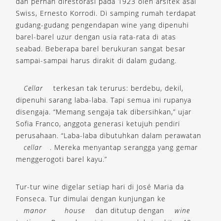
dan pernah direstorasi pada 1923 oleh arsitek asal
Swiss, Ernesto Korrodi. Di samping rumah terdapat
gudang-gudang pengendapan wine yang dipenuhi
barel-barel uzur dengan usia rata-rata di atas
seabad. Beberapa barel berukuran sangat besar
sampai-sampai harus dirakit di dalam gudang.
Cellar
terkesan tak terurus: berdebu, dekil,
dipenuhi sarang laba-laba. Tapi semua ini rupanya
disengaja. “Memang sengaja tak dibersihkan,” ujar
Sofia Franco, anggota generasi ketujuh pendiri
perusahaan. “Laba-laba dibutuhkan dalam perawatan
cellar
. Mereka menyantap serangga yang gemar
menggerogoti barel kayu.”
Tur-tur wine digelar setiap hari di José Maria da
Fonseca. Tur dimulai dengan kunjungan ke
manor
house
dan ditutup dengan
wine