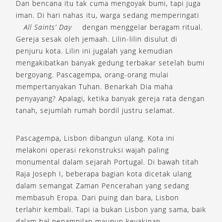
Dan bencana itu tak cuma mengoyak bumi, tapi juga
iman. Di hari nahas itu, warga sedang memperingati
All Saints’ Day
dengan menggelar beragam ritual.
Gereja sesak oleh jemaah. Lilin-lilin disulut di
penjuru kota. Lilin ini jugalah yang kemudian
mengakibatkan banyak gedung terbakar setelah bumi
bergoyang. Pascagempa, orang-orang mulai
mempertanyakan Tuhan. Benarkah Dia maha
penyayang? Apalagi, ketika banyak gereja rata dengan
tanah, sejumlah rumah bordil justru selamat.
Pascagempa, Lisbon dibangun ulang. Kota ini
melakoni operasi rekonstruksi wajah paling
monumental dalam sejarah Portugal. Di bawah titah
Raja Joseph I, beberapa bagian kota dicetak ulang
dalam semangat Zaman Pencerahan yang sedang
membasuh Eropa. Dari puing dan bara, Lisbon
terlahir kembali. Tapi ia bukan Lisbon yang sama, baik
dalam hal penampilan maupun keyakinan.