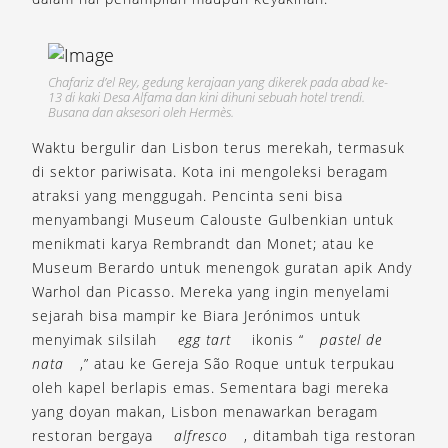
Chafariz d’el Rey, gedung kerajaan yang dikerek pada abad ke-
13 di kaki Desa Alfama dan kini dihuni sebuah hotel trendi.
Busana dan aksesori oleh Hermès.
Waktu bergulir dan Lisbon terus merekah, termasuk
di sektor pariwisata. Kota ini mengoleksi beragam
atraksi yang menggugah. Pencinta seni bisa
menyambangi Museum Calouste Gulbenkian untuk
menikmati karya Rembrandt dan Monet; atau ke
Museum Berardo untuk menengok guratan apik Andy
Warhol dan Picasso. Mereka yang ingin menyelami
sejarah bisa mampir ke Biara Jerónimos untuk
menyimak silsilah
egg tart
ikonis “
pastel de
nata
,” atau ke Gereja São Roque untuk terpukau
oleh kapel berlapis emas. Sementara bagi mereka
yang doyan makan, Lisbon menawarkan beragam
restoran bergaya
alfresco
, ditambah tiga restoran