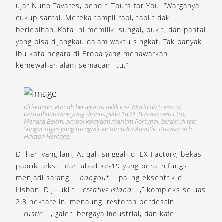
ujar Nuno Tavares, pendiri Tours for You. “Warganya
cukup santai. Mereka tampil rapi, tapi tidak
berlebihan. Kota ini memiliki sungai, bukit, dan pantai
yang bisa dijangkau dalam waktu singkat. Tak banyak
ibu kota negara di Eropa yang menawarkan
kemewahan alam semacam itu.”
Kiri-kanan: Rumah bersejarah milik José Maria da Fonseca,
perusahaan wine yang dirintis pada 1834. Busana oleh Etro;
Menara Belém, simbol kejayaan maritim Portugal, berdiri di tepi
Sungai Tagus yang mengalir ke Samudra Atlantik. Busana oleh
Halston Heritage.
Di hari yang lain, Atiqah singgah di LX Factory, bekas
pabrik tekstil dari abad ke-19 yang beralih fungsi
menjadi sarang
hangout
paling eksentrik di
Lisbon. Dijuluki “
creative island
,” kompleks seluas
2,3 hektare ini menaungi restoran berdesain
rustic
, galeri bergaya industrial, dan kafe