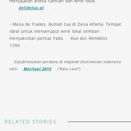
menjajakan aneka camilan dan wine lokal.
delidelux.pt
.
• Mesa de Frades. Rumah tua di Desa Alfama. Tempat
ideal untuk menyeruput wine lokal sembari
menyaksikan pentas Fado.
Rua dos Remédios
139a
.
Dipublikasikan perdana di majalah DestinAsian Indonesia
edisi
Mei/Juni 2015
(“Ratu Laut”).
RELATED STORIES