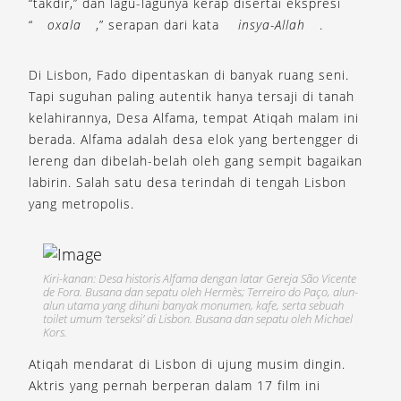
“takdir,” dan lagu-lagunya kerap disertai ekspresi
“
oxala
,” serapan dari kata
insya-Allah
.
Di Lisbon, Fado dipentaskan di banyak ruang seni.
Tapi suguhan paling autentik hanya tersaji di tanah
kelahirannya, Desa Alfama, tempat Atiqah malam ini
berada. Alfama adalah desa elok yang bertengger di
lereng dan dibelah-belah oleh gang sempit bagaikan
labirin. Salah satu desa terindah di tengah Lisbon
yang metropolis.
Kiri-kanan: Desa historis Alfama dengan latar Gereja São Vicente
de Fora. Busana dan sepatu oleh Hermès; Terreiro do Paço, alun-
alun utama yang dihuni banyak monumen, kafe, serta sebuah
toilet umum ‘terseksi’ di Lisbon. Busana dan sepatu oleh Michael
Kors.
Atiqah mendarat di Lisbon di ujung musim dingin.
Aktris yang pernah berperan dalam 17 film ini