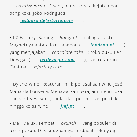
“
creative menu
” yang berisi kreasi kejutan dari
sang koki, João Rodrigues.
restaurantefeitoria.com
.
• LX Factory. Sarang
hangout
paling atraktif.
Magnetnya antara lain Landeau (
landeau.pt
)
yang menjajakan
chocolate cake
; toko buku Ler
Devagar (
lerdevagar.com
); dan restoran
Cantina.
lxfactory.com
.
• By the Wine. Restoran milik perusahaan wine José
Maria da Fonseca. Menawarkan beragam menu lokal
dan sesi-sesi wine, mulai dari peluncuran produk
hingga kelas wine.
jmf.pt
.
• Deli Delux. Tempat
brunch
yang populer di
akhir pekan. Di sisi depannya terdapat toko yang