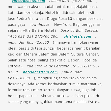
valverdehotel.com
; mulai dari Rp4.226.000
)
menawarkan akses mudah untuk menjelajahi pusat
kota dan berbelanja. Hotel ini didesain oleh arsitek
José Pedro Vieira dan Diogo Rosa Lã dengan berkiblat
pada gaya
townhouse
New York. Bagi penggemar
sejarah, Altis Belém Hotel (
Doca do Bom Sucesso
1400-038; 351-21/0400-200;
altishotels.com
;
mulai dari Rp3.423.000
) menawarkan lokasi yang
ideal: persis di tepi sungai, beberapa menit berjalan
kaki dari Menara Belém dan Belém Cultural Center.
Salah satu hotel paling atraktif di Lisbon, Hotel da
Estrela (
Rua Saraiva de Carvalho 35; 351-21/190-
0100;
hoteldaestrela.com
; mulai dari
Rp1.718.000
), mengusung tema “sekolah” dalam
desainnya. Ada karpet berhiaskan rumus matematika,
formulir tamu mirip kertas ulangan siswa, juga lobi
berisi papan tulis. Aktivitas uniknya adalah piknik di
taman yang menyuguhkan panorama Basilika Estrela.