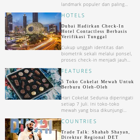
landmark populer dan paling
instagrammable di dunia pada
HOTELS
2026.
Dubai Hadirkan Check-In
Hotel Contactless Berbasis
Verifikasi Tunggal
Cukup unggah identitas dan
biometrik sekali melalui ponsel,
proses check-in menjadi jauh
lebih efisien.
FEATURES
5 Toko Cokelat Mewah Untuk
Berburu Oleh-Oleh
Hari Cokelat Sedunia diperingati
setiap 7 Juli. Ini toko-toko
mewah yang bisa dikunjungi
untuk berburu cokelat. Salah
COUNTRIES
satunya di Swiss.
Trade Talk: Shahab Shayan,
Direktur Regional DET