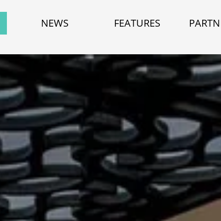
NEWS
FEATURES
PARTN