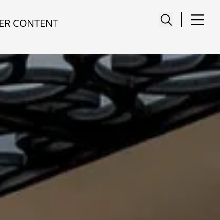
ER CONTENT