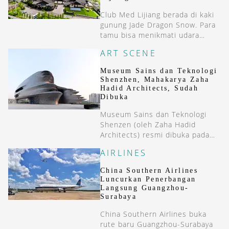
Club Med Lijiang berada di kaki
gunung Jade Dragon Snow. Para
tamu bisa menikmati udara
bersih dari pegunungan sembari
ART SCENE
‘cuci mata’ dan suhu dingin yang
menyegarkan.
Museum Sains dan Teknologi
Shenzhen, Mahakarya Zaha
Hadid Architects, Sudah
Dibuka
Museum Sains dan Teknologi
Shenzen (oleh Zaha Hadid
Architects) resmi dibuka pada
awal Mei 2025.
AIRLINES
China Southern Airlines
Luncurkan Penerbangan
Langsung Guangzhou-
Surabaya
China Southern Airlines buka
rute baru Guangzhou-Surabaya