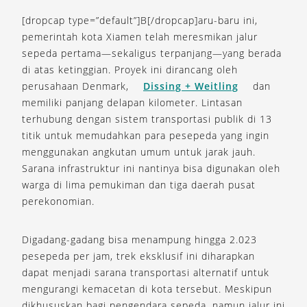
[dropcap type=”default”]B[/dropcap]aru-baru ini,
pemerintah kota Xiamen telah meresmikan jalur
sepeda pertama—sekaligus terpanjang—yang berada
di atas ketinggian. Proyek ini dirancang oleh
perusahaan Denmark,
Dissing + Weitling
dan
memiliki panjang delapan kilometer. Lintasan
terhubung dengan sistem transportasi publik di 13
titik untuk memudahkan para pesepeda yang ingin
menggunakan angkutan umum untuk jarak jauh.
Sarana infrastruktur ini nantinya bisa digunakan oleh
warga di lima pemukiman dan tiga daerah pusat
perekonomian.
Digadang-gadang bisa menampung hingga 2.023
pesepeda per jam, trek eksklusif ini diharapkan
dapat menjadi sarana transportasi alternatif untuk
mengurangi kemacetan di kota tersebut. Meskipun
dikhususkan bagi pengendara sepeda, namun jalur ini