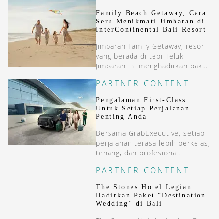
Family Beach Getaway, Cara
Seru Menikmati Jimbaran di
InterContinental Bali Resort
Jimbaran Family Getaway, resor
yang berada di tepi Teluk
Jimbaran ini menghadirkan paket
menginap dua malam yang
PARTNER CONTENT
menggabungkan kenyamanan
resort bintang lima dengan
Pengalaman First-Class
beragam pengalaman khas Bali.
Untuk Setiap Perjalanan
Penting Anda
Bersama GrabExecutive, setiap
perjalanan terasa lebih berkelas,
tenang, dan profesional.
PARTNER CONTENT
The Stones Hotel Legian
Hadirkan Paket “Destination
Wedding” di Bali