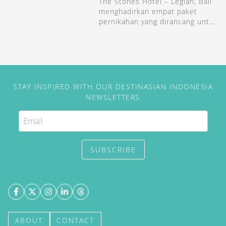
The Stones Hotel – Legian, Bali
menghadirkan empat paket
pernikahan yang dirancang untuk
berbagai skala perayaan, mulai
dari resepsi intim hingga pesta
megah.
STAY INSPIRED WITH OUR DESTINASIAN INDONESIA
NEWSLETTERS
SUBSCRIBE
ABOUT
CONTACT