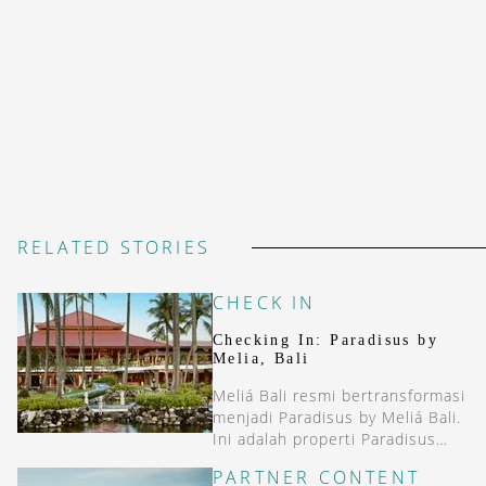
RELATED STORIES
CHECK IN
Checking In: Paradisus by
Melia, Bali
Meliá Bali resmi bertransformasi
menjadi Paradisus by Meliá Bali.
Ini adalah properti Paradisus
pertama di Asia.
PARTNER CONTENT