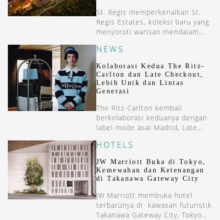
St. Regis memperkenalkan St.
Regis Estates, koleksi baru yang
menyoroti warisan mendalam
dan pengalaman estate living
NEWS
khas keluarga Astor.
Kolaborasi Kedua The Ritz-
Carlton dan Late Checkout,
Lebih Unik dan Lintas
Generasi
The Ritz-Carlton kembali
berkolaborasi keduanya dengan
label mode asal Madrid, Late
Checkout.
HOTELS
JW Marriott Buka di Tokyo,
Kemewahan dan Ketenangan
di Takanawa Gateway City
JW Marriott membuka hotel
terbarunya di kawasan futuristik
Takanawa Gateway City, Tokyo