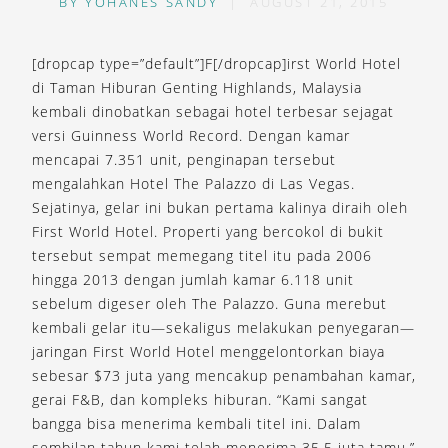
BY
YOHANES SANDY
|
AUGUST 21, 2015
[dropcap type=”default”]F[/dropcap]irst World Hotel
di Taman Hiburan Genting Highlands, Malaysia
kembali dinobatkan sebagai hotel terbesar sejagat
versi Guinness World Record. Dengan kamar
mencapai 7.351 unit, penginapan tersebut
mengalahkan Hotel The Palazzo di Las Vegas.
Sejatinya, gelar ini bukan pertama kalinya diraih oleh
First World Hotel. Properti yang bercokol di bukit
tersebut sempat memegang titel itu pada 2006
hingga 2013 dengan jumlah kamar 6.118 unit
sebelum digeser oleh The Palazzo. Guna merebut
kembali gelar itu—sekaligus melakukan penyegaran—
jaringan First World Hotel menggelontorkan biaya
sebesar $73 juta yang mencakup penambahan kamar,
gerai F&B, dan kompleks hiburan. “Kami sangat
bangga bisa menerima kembali titel ini. Dalam
sembilan tahun kami telah menerima 35,5 juta tamu,”