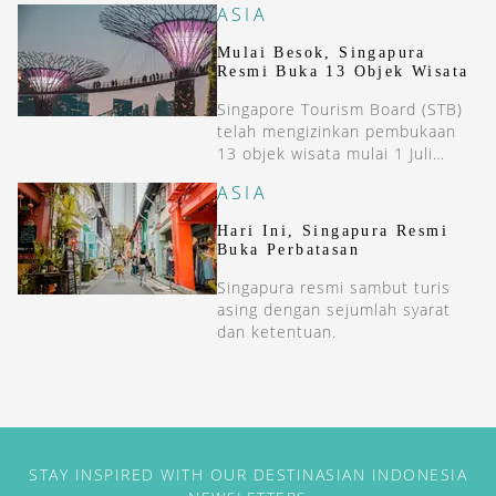
ASIA
Mulai Besok, Singapura
Resmi Buka 13 Objek Wisata
Singapore Tourism Board (STB)
telah mengizinkan pembukaan
13 objek wisata mulai 1 Juli
2020.
ASIA
Hari Ini, Singapura Resmi
Buka Perbatasan
Singapura resmi sambut turis
asing dengan sejumlah syarat
dan ketentuan.
STAY INSPIRED WITH OUR DESTINASIAN INDONESIA