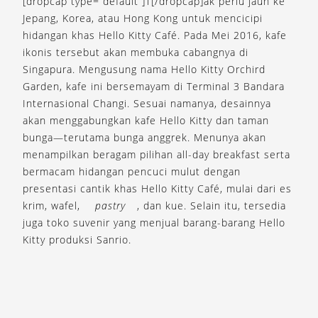
[dropcap type=”default”]T[/dropcap]ak perlu jauh ke
Jepang, Korea, atau Hong Kong untuk mencicipi
hidangan khas Hello Kitty Café. Pada Mei 2016, kafe
ikonis tersebut akan membuka cabangnya di
Singapura. Mengusung nama Hello Kitty Orchird
Garden, kafe ini bersemayam di Terminal 3 Bandara
Internasional Changi. Sesuai namanya, desainnya
akan menggabungkan kafe Hello Kitty dan taman
bunga—terutama bunga anggrek. Menunya akan
menampilkan beragam pilihan all-day breakfast serta
bermacam hidangan pencuci mulut dengan
presentasi cantik khas Hello Kitty Café, mulai dari es
krim, wafel,
pastry
, dan kue. Selain itu, tersedia
juga toko suvenir yang menjual barang-barang Hello
Kitty produksi Sanrio.