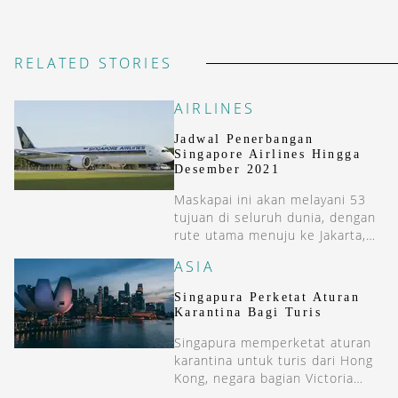
RELATED STORIES
AIRLINES
Jadwal Penerbangan
Singapore Airlines Hingga
Desember 2021
Maskapai ini akan melayani 53
tujuan di seluruh dunia, dengan
rute utama menuju ke Jakarta,
Manila, Kuala Lumpur, dan
ASIA
London Heathrow.
Singapura Perketat Aturan
Karantina Bagi Turis
Singapura memperketat aturan
karantina untuk turis dari Hong
Kong, negara bagian Victoria
(Australia) dan Jepang.