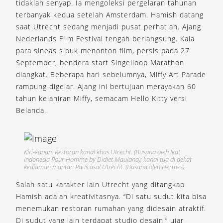
tidaklah senyap. Ia mengoleksi pergelaran tahunan
terbanyak kedua setelah Amsterdam. Hamish datang
saat Utrecht sedang menjadi pusat perhatian. Ajang
Nederlands Film Festival tengah berlangsung. Kala
para sineas sibuk menonton film, persis pada 27
September, bendera start Singelloop Marathon
diangkat. Beberapa hari sebelumnya, Miffy Art Parade
rampung digelar. Ajang ini bertujuan merayakan 60
tahun kelahiran Miffy, semacam Hello Kitty versi
Belanda.
Kiri-kanan: Restoran kanal khas Utrecht. (Busana oleh Ikat
Indonesia Pour Homme by Didiet Maulana); kanal tua di dekat
kediaman mantan Paus asal Utrecht. (Busana oleh Hermes)
Salah satu karakter lain Utrecht yang ditangkap
Hamish adalah kreativitasnya. “Di satu sudut kita bisa
menemukan restoran rumahan yang didesain atraktif.
Di sudut yang lain terdapat studio desain,” ujar