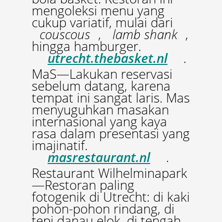
mengoleksi menu yang
cukup variatif, mulai dari
couscous
,
lamb shank
,
hingga hamburger.
utrecht.thebasket.nl
.
MaS—Lakukan reservasi
sebelum datang, karena
tempat ini sangat laris. Mas
menyuguhkan masakan
internasional yang kaya
rasa dalam presentasi yang
imajinatif.
masrestaurant.nl
.
Restaurant Wilhelminapark
—Restoran paling
fotogenik di Utrecht: di kaki
pohon-pohon rindang, di
tepi danau elok, di tengah