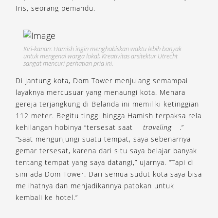
Iris, seorang pemandu.
Kiri-kanan: Hamish ingin menghabiskan waktu lebih banyak
untuk mengenal warga lokal; Kreativitas arsitektur Utrecht
sangat mencuri perhatian pria ini.
Di jantung kota, Dom Tower menjulang semampai
layaknya mercusuar yang menaungi kota. Menara
gereja terjangkung di Belanda ini memiliki ketinggian
112 meter. Begitu tinggi hingga Hamish terpaksa rela
kehilangan hobinya “tersesat saat
traveling
.”
“Saat mengunjungi suatu tempat, saya sebenarnya
gemar tersesat, karena dari situ saya belajar banyak
tentang tempat yang saya datangi,” ujarnya. “Tapi di
sini ada Dom Tower. Dari semua sudut kota saya bisa
melihatnya dan menjadikannya patokan untuk
kembali ke hotel.”