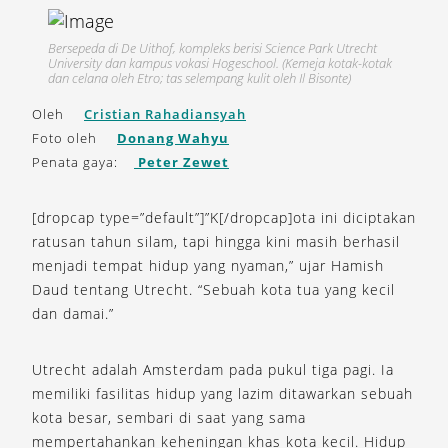
Bersepeda di De Uithof, kompleks berisi Science Park Utrecht
University dan kampus vokasi Hogeschool. (Kemeja kotak-kotak
dan celana oleh Etro; tas selempang kulit oleh Il Bisonte)
Oleh
Cristian Rahadiansyah
Foto oleh
Donang Wahyu
Penata gaya:
Peter Zewet
[dropcap type=”default”]”K[/dropcap]ota ini diciptakan
ratusan tahun silam, tapi hingga kini masih berhasil
menjadi tempat hidup yang nyaman,” ujar Hamish
Daud tentang Utrecht. “Sebuah kota tua yang kecil
dan damai.”
Utrecht adalah Amsterdam pada pukul tiga pagi. Ia
memiliki fasilitas hidup yang lazim ditawarkan sebuah
kota besar, sembari di saat yang sama
mempertahankan keheningan khas kota kecil. Hidup