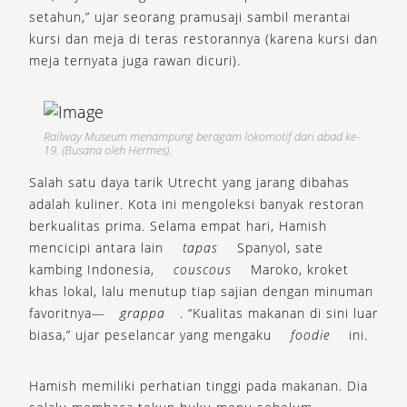
setahun,” ujar seorang pramusaji sambil merantai
kursi dan meja di teras restorannya (karena kursi dan
meja ternyata juga rawan dicuri).
Railway Museum menampung beragam lokomotif dari abad ke-
19. (Busana oleh Hermes).
Salah satu daya tarik Utrecht yang jarang dibahas
adalah kuliner. Kota ini mengoleksi banyak restoran
berkualitas prima. Selama empat hari, Hamish
mencicipi antara lain
tapas
Spanyol, sate
kambing Indonesia,
couscous
Maroko, kroket
khas lokal, lalu menutup tiap sajian dengan minuman
favoritnya—
grappa
. “Kualitas makanan di sini luar
biasa,” ujar peselancar yang mengaku
foodie
ini.
Hamish memiliki perhatian tinggi pada makanan. Dia