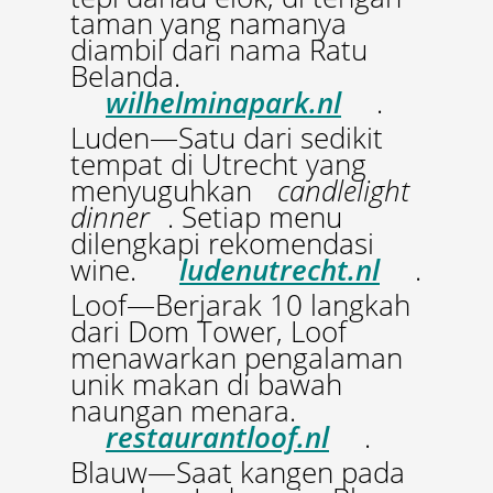
taman yang namanya
diambil dari nama Ratu
Belanda.
wilhelminapark.nl
.
Luden­—Satu dari sedikit
tempat di Utrecht yang
menyuguhkan
candlelight
dinner
. Setiap menu
dilengkapi rekomendasi
wine.
ludenutrecht.nl
.
Loof—Berjarak 10 langkah
dari Dom Tower, Loof
menawarkan pengalaman
unik makan di bawah
naungan menara.
restaurantloof.nl
.
Blauw—Saat kangen pada