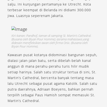
salju. Ini kunjungan pertamanya ke Utrecht. Kota
terbesar keempat di Belanda ini didiami 300.000
jiwa. Luasnya seperenam Jakarta.
Kiri-kanan: Pandhof, taman di samping St. Martin’s Cathedral.
(Busana oleh Biyan Pour Homme); asrama mahasiswa yang
didesain merefleksikan awan oleh firma Onix. (Busana oleh
Biyan Pour Homme).
Kawasan pusat kotanya didominasi bangunan sepuh,
dialasi jalan-jalan batu, serta dibelah-belah kanal
anggun di mana perahu-perahu turis hilir mudik
setiap harinya. Salah satu struktur tertua di sini, St.
Martin’s Cathedral, bercerita banyak tentang masa
lalu Utrecht sebagai pusat agama Katolik. Salah satu
putra daerahnya, Adriaan Boeyens, bahkan pernah
terpilih sebagai Paus Hamish sempat memasuki St.
Martin’s Cathedral.