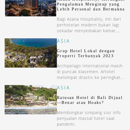
Pengalaman Menginap yang
Lebih Personal dan Bermakna
Bagi Azana Hospitality, inti dari
perhotelan modern bukan lagi
sekadar menyediakan kamar,
tetapi memahami bagaimana
ASIA
menyiapkan pengalaman yang
menjadi alasan customer datang
Grup Hotel Lokal dengan
kembali.
Properti Terbanyak 2023
Archipelago International masih
di puncak klasemen. Artotel
melompat drastis ke peringkat
ketiga.
ASIA
Ratusan Hotel di Bali Dijual
—Benar atau Hoaks?
Membongkar simpang siur info
penjualan massal hotel saat
pandemi.