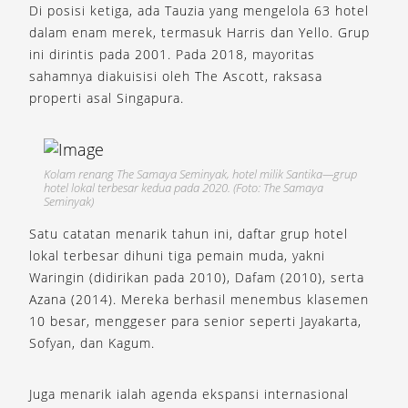
Di posisi ketiga, ada Tauzia yang mengelola 63 hotel
dalam enam merek, termasuk Harris dan Yello. Grup
ini dirintis pada 2001. Pada 2018, mayoritas
sahamnya diakuisisi oleh The Ascott, raksasa
properti asal Singapura.
Kolam renang The Samaya Seminyak, hotel milik Santika—grup
hotel lokal terbesar kedua pada 2020. (Foto: The Samaya
Seminyak)
Satu catatan menarik tahun ini, daftar grup hotel
lokal terbesar dihuni tiga pemain muda, yakni
Waringin (didirikan pada 2010), Dafam (2010), serta
Azana (2014). Mereka berhasil menembus klasemen
10 besar, menggeser para senior seperti Jayakarta,
Sofyan, dan Kagum.
Juga menarik ialah agenda ekspansi internasional