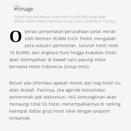
Grand Inna Bali Beach, salah satu hotel BUMN yang akan
dilebur dalam Hotel Indonesia Group. (Foto: Johannes P. Christo)
O
perasi penyehatan perusahaan pelat merah
oleh Menteri BUMN Erick Thohir mengubah
peta industri perhotelan. Seluruh hotel milik
10 BUMN, dari Angkasa Pura hingga Krakatau Steel,
akan ditempatkan di bawah satu payung induk
bernama Hotel Indonesia Group (HIG).
Belum ada informasi apakah merek dari tiap hotel itu
akan diubah. Pastinya, jika agenda konsolidasi
pemerintah jadi dieksekusi, HIG kemungkinan akan
menaungi total 55 hotel, menempatkannya di ranking
keempat daftar grup hotel lokal dengan properti
terbanyak.