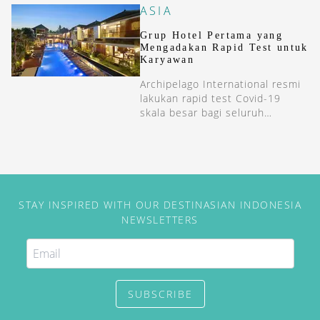
ASIA
Grup Hotel Pertama yang
Mengadakan Rapid Test untuk
Karyawan
Archipelago International resmi
lakukan rapid test Covid-19
skala besar bagi seluruh
karyawannya.
STAY INSPIRED WITH OUR DESTINASIAN INDONESIA
NEWSLETTERS
SUBSCRIBE