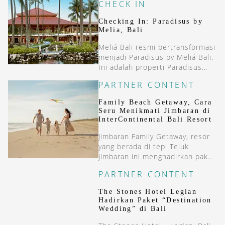
CHECK IN
Checking In: Paradisus by
Melia, Bali
Meliá Bali resmi bertransformasi
menjadi Paradisus by Meliá Bali.
Ini adalah properti Paradisus
pertama di Asia.
PARTNER CONTENT
Family Beach Getaway, Cara
Seru Menikmati Jimbaran di
InterContinental Bali Resort
Jimbaran Family Getaway, resor
yang berada di tepi Teluk
Jimbaran ini menghadirkan paket
menginap dua malam yang
PARTNER CONTENT
menggabungkan kenyamanan
resort bintang lima dengan
The Stones Hotel Legian
beragam pengalaman khas Bali.
Hadirkan Paket “Destination
Wedding” di Bali