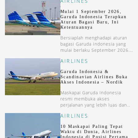
AIRLINES
Mulai 1 September 2026,
Garuda Indonesia Terapkan
Aturan Bagasi Baru, Ini
Ketentuannya
Bersiaplah menghadapi aturan
bagasi Garuda Indonesia yang
mulai berlaku September 2026.
Aturan baru ini tak lagi berfokus
AIRLINES
pada total berat keseluruhan.
Garuda Indonesia &
Scandinavian Airlines Buka
Akses Indonesia – Nordik
Maskapai Garuda Indonesia
resmi membuka akses
perjalanan yang lebih luas dan
seamless ke kawasan Nordik
AIRLINES
mulai 15 Juni 2026. Hal ini
diwujudkan melalui kerja sama
10 Maskapai Paling Tepat
codeshare bersama
Waktu di Dunia, Airlines
Scandinavian Airlines (SAS) yang
Indonesia di Posisi Pertama