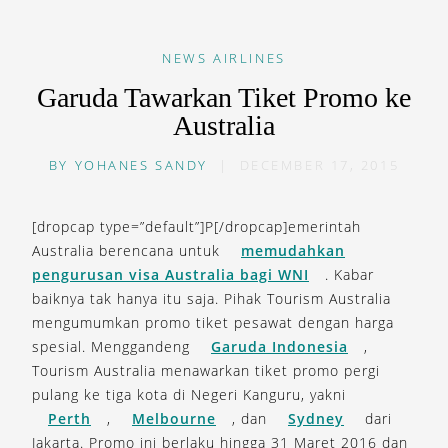
NEWS
AIRLINES
Garuda Tawarkan Tiket Promo ke
Australia
BY
YOHANES SANDY
|
DECEMBER 17, 2015
[dropcap type=”default”]P[/dropcap]emerintah
Australia berencana untuk
memudahkan
pengurusan visa Australia bagi WNI
. Kabar
baiknya tak hanya itu saja. Pihak Tourism Australia
mengumumkan promo tiket pesawat dengan harga
spesial. Menggandeng
Garuda Indonesia
,
Tourism Australia menawarkan tiket promo pergi
pulang ke tiga kota di Negeri Kanguru, yakni
Perth
,
Melbourne
, dan
Sydney
dari
Jakarta. Promo ini berlaku hingga 31 Maret 2016 dan