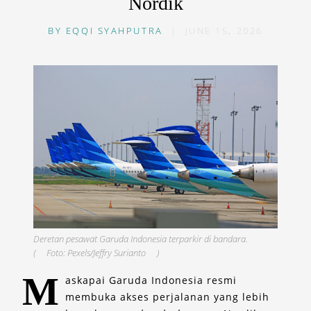
Nordik
BY
EQQI SYAHPUTRA
|
JUNE 15, 2026
Deretan pesawat Garuda Indonesia terparkir di bandara.
(
Foto: Pexels/Jeffry Surianto
)
M
askapai Garuda Indonesia resmi
membuka
akses perjalanan yang lebih