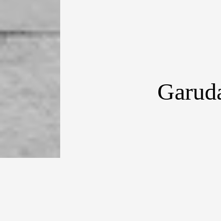
Garud
[dropcap type
rute yang mengh
maskapai pelat 
kali per hari. 