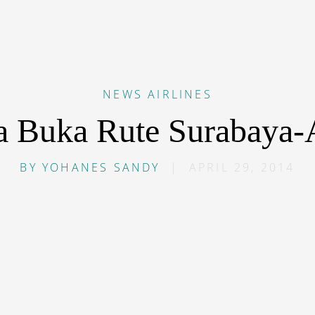
NEWS
AIRLINES
a Buka Rute Surabaya
BY
YOHANES SANDY
|
APRIL 29, 2014
=”default”]G[/dropcap]aruda Indonesia
secara konsiste
ubungkan kota-kota di Indonesia secara langsung. Mula
merah ini akan merilis rute Surabaya-Ambon yang bakal 
Penerbangan berdurasi tiga jam tersebut akan dioperasik