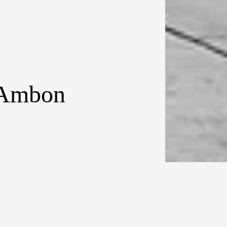
-Ambon
n merilis rute-
i 1 Mei 2014,
dilayani satu
an