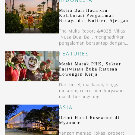
Mulia Bali Hadirkan
Kolaborasi Pengalaman
Budaya dan Kuliner, Ajengan
The Mulia Resort &#038; Villas
Nusa Dua, Bali, menghadirkan
pengalaman bersantap dengan
perayaan budaya yang semarak,
FEATURES
yaitu Ajengan.
Meski Marak PHK, Sektor
Pariwisata Buka Ratusan
Lowongan Kerja
Dari hotel, maskapai, hingga
museum, rekrutmen karyawan
masih berlangsung.
ASIA
Debut Hotel Rosewood di
Myanmar
Yangon menjadi lokasi properti