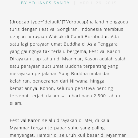
BY
YOHANES SANDY
|
APRIL 29, 2015
[dropcap type=”default”]T[/dropcap]hailand menggoda
turis dengan Festival Songkran. Indonesia membius
dengan perayaan Waisak di Candi Borobudur. Ada
satu lagi perayaan umat Buddha di Asia Tenggara
yang gaungnya tak terlalu bergema, Festival Kason.
Dirayakan tiap tahun di Myanmar, Kason adalah salah
satu perayaan suci umat Buddha terpenting yang
merayakan perjalanan Sang Buddha mulai dari
kelahiran, pencerahan dari Nirwana, hingga
kematiannya. Konon, seluruh peristiwa penting
tersebut terjadi dalam satu hari pada 2.500 tahun
silam.
Festival Karon selalu dirayakan di Mei, di kala
Myanmar tengah terpapar suhu yang paling
menyengat. Hampir di seluruh kuil besar di Myanmar