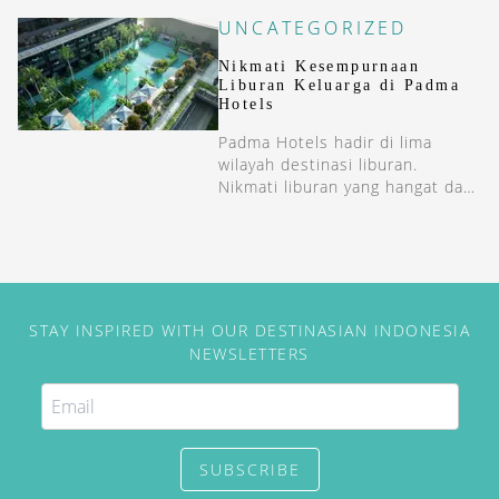
berlangsung di Bali.
UNCATEGORIZED
Nikmati Kesempurnaan
Liburan Keluarga di Padma
Hotels
Padma Hotels hadir di lima
wilayah destinasi liburan.
Nikmati liburan yang hangat dan
menyenangkan bersama seluruh
keluarga.
STAY INSPIRED WITH OUR DESTINASIAN INDONESIA
NEWSLETTERS
SUBSCRIBE