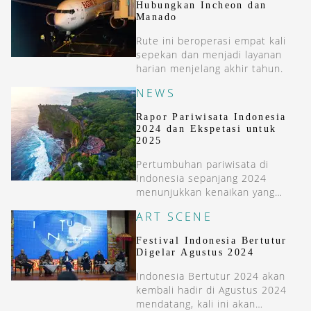
Hubungkan Incheon dan
Manado
Rute ini beroperasi empat kali
sepekan dan menjadi layanan
harian menjelang akhir tahun.
NEWS
Rapor Pariwisata Indonesia
2024 dan Ekspetasi untuk
2025
Pertumbuhan pariwisata di
Indonesia sepanjang 2024
menunjukkan kenaikan yang
signifikan. Hal ini jadi tantangan
ART SCENE
bagi pemerintah untuk
memeratakan kunjungan ke
Festival Indonesia Bertutur
destinasi populer lainnya.
Digelar Agustus 2024
Indonesia Bertutur 2024 akan
kembali hadir di Agustus 2024
mendatang, kali ini akan