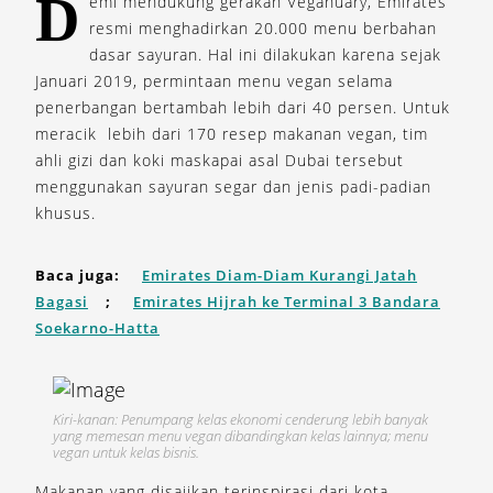
D
emi mendukung gerakan Veganuary, Emirates
resmi menghadirkan 20.000 menu berbahan
dasar sayuran. Hal ini dilakukan karena sejak
Januari 2019, permintaan menu vegan selama
penerbangan bertambah lebih dari 40 persen. Untuk
meracik lebih dari 170 resep makanan vegan, tim
ahli gizi dan koki maskapai asal Dubai tersebut
menggunakan sayuran segar dan jenis padi-padian
khusus.
Baca juga:
Emirates Diam-Diam Kurangi Jatah
Bagasi
;
Emirates Hijrah ke Terminal 3 Bandara
Soekarno-Hatta
Kiri-kanan: Penumpang kelas ekonomi cenderung lebih banyak
yang memesan menu vegan dibandingkan kelas lainnya; menu
vegan untuk kelas bisnis.
Makanan yang disajikan terinspirasi dari kota