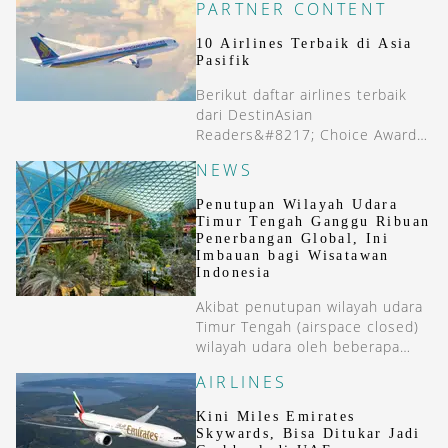
PARTNER CONTENT
AirlineRatings.com.
10 Airlines Terbaik di Asia
Pasifik
Berikut daftar airlines terbaik
dari DestinAsian
Readers&#8217; Choice Awards
2026, termasuk untuk kelas first
NEWS
class, business class, dan
economy class.
Penutupan Wilayah Udara
Timur Tengah Ganggu Ribuan
Penerbangan Global, Ini
Imbauan bagi Wisatawan
Indonesia
Akibat penutupan wilayah udara
Timur Tengah (airspace closed)
wilayah udara oleh beberapa
negara di kawasan tersebut, ada
AIRLINES
lebih dari 19.000 penerbangan
terlambat secara global hingga
Kini Miles Emirates
hari pertama penutupan.
Skywards, Bisa Ditukar Jadi