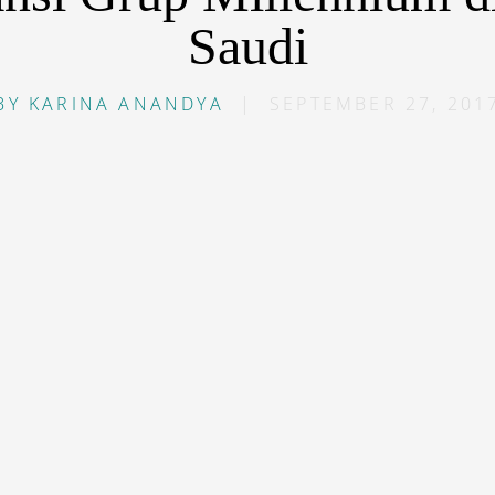
Saudi
BY
KARINA ANANDYA
|
SEPTEMBER 27, 201
default”]S[/dropcap]alah satu jaringan hotel global terb
els and Resorts resmi melakukan ekspansi dengan meng
arah di kota Mekkah, Arab Saudi. Langkah tersebut seka
isi mereka sebagai salah satu operator yang berkemba
engan Makkah Construction & Development Company, G
sikan Makkah Millennium Hotel dan Makkah Millenniu
 Bersemayam dekat Masjidil Haram dengan akses mudah
ng menempati lokasi utama di Mekkah ini menjadi tempat