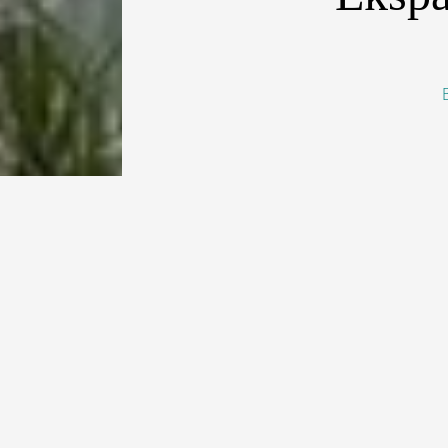
[dropcap type=”
Millennium Hot
properti bersej
memperkuat pos
Kerajaan.
Bekerja sama d
akan mengopera
September ini.
kedua hotel ya