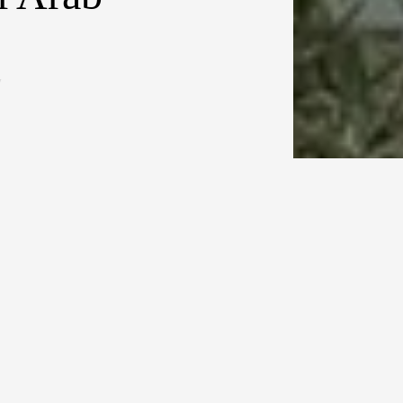
7
esar di dunia,
ambil alih dua
ligus
ng pesat di
rup Millennium
m Tower mulai
 ke Kaa’bah,
 ideal bagi