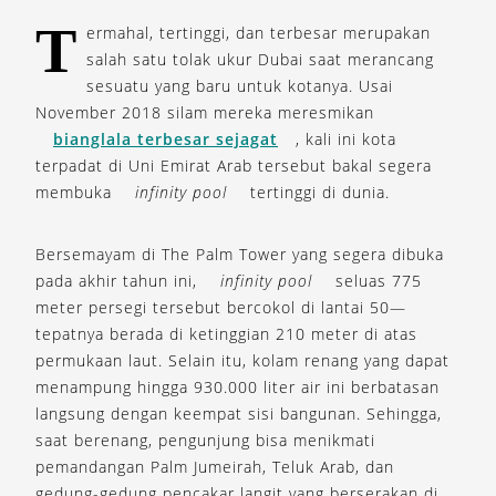
T
ermahal, tertinggi, dan terbesar merupakan
salah satu tolak ukur Dubai saat merancang
sesuatu yang baru untuk kotanya. Usai
November 2018 silam mereka meresmikan
bianglala terbesar sejagat
, kali ini kota
terpadat di Uni Emirat Arab tersebut bakal segera
membuka
infinity pool
tertinggi di dunia.
Bersemayam di The Palm Tower yang segera dibuka
pada akhir tahun ini,
infinity pool
seluas 775
meter persegi tersebut bercokol di lantai 50—
tepatnya berada di ketinggian 210 meter di atas
permukaan laut. Selain itu, kolam renang yang dapat
menampung hingga 930.000 liter air ini berbatasan
langsung dengan keempat sisi bangunan. Sehingga,
saat berenang, pengunjung bisa menikmati
pemandangan Palm Jumeirah, Teluk Arab, dan
gedung-gedung pencakar langit yang berserakan di