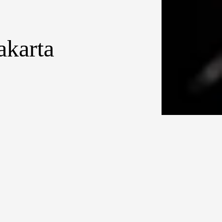
akarta
 ke-486, Jakarta
esar Korea
FF) pada 25
 40 tahun
latan. Selain
tan Korea