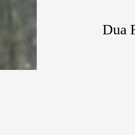
Dua F
[dropcap type=”
juga akan kedat
Selatan untuk 
hingga 30 Juni 
hubungan diplom
Jakarta, KFF jug
Dalam waktu ku