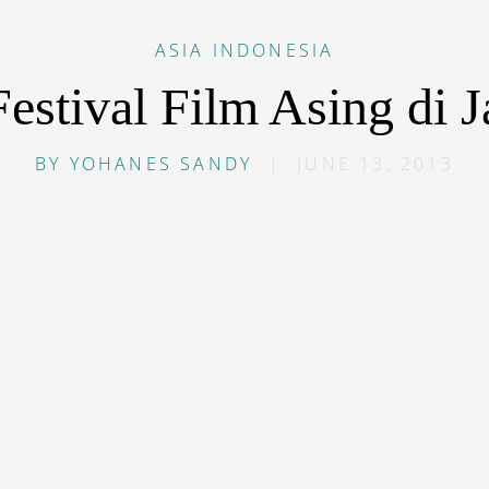
ASIA
INDONESIA
estival Film Asing di J
BY
YOHANES SANDY
|
JUNE 13, 2013
default”]S[/dropcap]elain ramai oleh perayaan Hari Jadi
angan dua festival film asing bulan Juni ini. Kedutaan B
pertama kalinya akan menggelar
Korean Film Festival
(K
mendatang. Festival film merupakan salah satu perayaan
asi bilateral antara pemerintah Indonesia dan Korea Se
a digelar di Bandung.
rang dari seminggu, KFF akan menampilkan 10 film bua