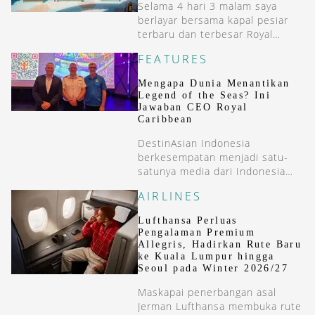
Selama 4 hari 3 malam saya
berlayar bersama kapal pesiar
terbaru dan terbesar Royal
Caribbean, Legend of the Seas
FEATURES
dari Malaga (Spanyol) ke Roma
(Italia).
Mengapa Dunia Menantikan
Legend of the Seas? Ini
Jawaban CEO Royal
Caribbean
DestinAsian Indonesia
berkesempatan menjadi satu-
satunya media dari Indonesia
yang ikut dalam preview sailing
AIRLINES
Royal Caribbean-Legend of the
Seas dari Malaga, Spanyol ke
Lufthansa Perluas
Roma, Italia.
Pengalaman Premium
Allegris, Hadirkan Rute Baru
ke Kuala Lumpur hingga
Seoul pada Winter 2026/27
Maskapai penerbangan asal
Jerman Lufthansa membuka rute