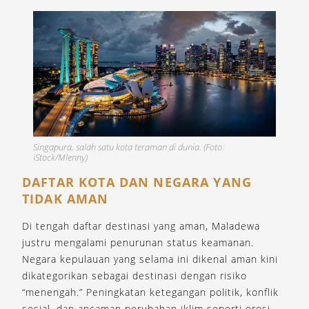
Singapura, salah satu kota teraman di dunia. (Foto:
iStock/Mlenny)
DAFTAR KOTA DAN NEGARA YANG
TIDAK AMAN
Di tengah daftar destinasi yang aman, Maladewa
justru mengalami penurunan status keamanan.
Negara kepulauan yang selama ini dikenal aman kini
dikategorikan sebagai destinasi dengan risiko
“menengah.” Peningkatan ketegangan politik, konflik
sosial, dan ancaman perubahan iklim seperti erosi