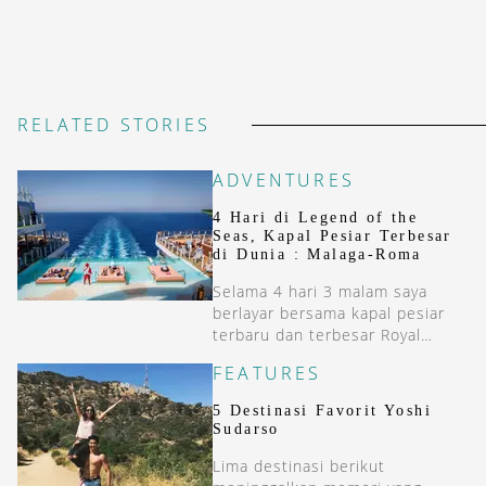
RELATED STORIES
ADVENTURES
4 Hari di Legend of the
Seas, Kapal Pesiar Terbesar
di Dunia : Malaga-Roma
Selama 4 hari 3 malam saya
berlayar bersama kapal pesiar
terbaru dan terbesar Royal
Caribbean, Legend of the Seas
FEATURES
dari Malaga (Spanyol) ke Roma
(Italia).
5 Destinasi Favorit Yoshi
Sudarso
Lima destinasi berikut