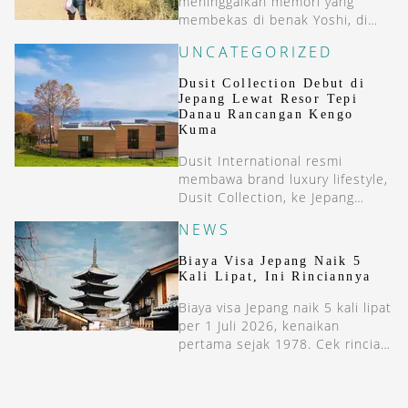
meninggalkan memori yang
membekas di benak Yoshi, di
antaranya Bora-Bora dan New
UNCATEGORIZED
Zealand.
Dusit Collection Debut di
Jepang Lewat Resor Tepi
Danau Rancangan Kengo
Kuma
Dusit International resmi
membawa brand luxury lifestyle,
Dusit Collection, ke Jepang
melalui pembukaan WE Hotel
NEWS
Toya, Dusit Collection di
Hokkaido.
Biaya Visa Jepang Naik 5
Kali Lipat, Ini Rinciannya
Biaya visa Jepang naik 5 kali lipat
per 1 Juli 2026, kenaikan
pertama sejak 1978. Cek rincian
lengkap &#038; siapa yang tetap
bebas visa di sini.