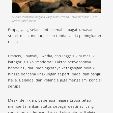
Sudan termasuk negara yang tidak aman untuk berlibur. (Foto:
Martchan/iStock)
Eropa, yang selama ini dikenal sebagai kawasan
stabil, mulai menunjukkan tanda-tanda peningkatan
risiko.
Prancis, Spanyol, Swedia, dan Inggris kini masuk
kategori risiko “moderat.” Faktor penyebabnya
bervariasi, dari meningkatnya ketegangan politik
hingga bencana lingkungan seperti badai dan banjir.
Italia, Belanda, dan Polandia juga mengalami kondisi
serupa.
Meski demikian, beberapa negara Eropa tetap
mempertahankan status sebagai destinasi yang
sangat aman. Jerman, Swiss, Luksemburg, Belgia,