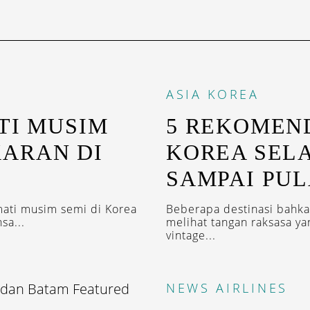
ASIA
KOREA
TI MUSIM
5 REKOMEND
ARAN DI
KOREA SELA
SAMPAI PU
mati musim semi di Korea
Beberapa destinasi bahka
sa...
melihat tangan raksasa ya
vintage...
NEWS
AIRLINES