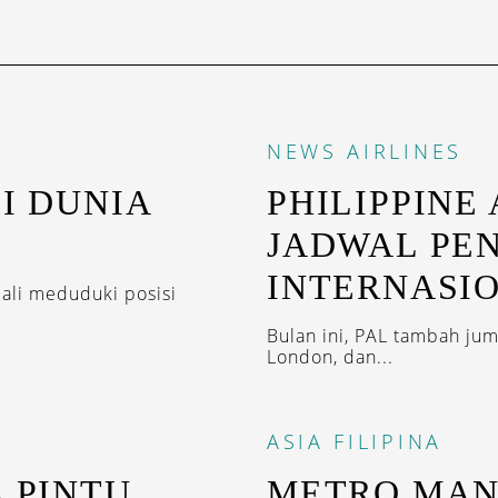
NEWS
AIRLINES
DI DUNIA
PHILIPPINE
JADWAL PE
INTERNASI
bali meduduki posisi
Bulan ini, PAL tambah ju
London, dan...
ASIA
FILIPINA
 PINTU
METRO MAN