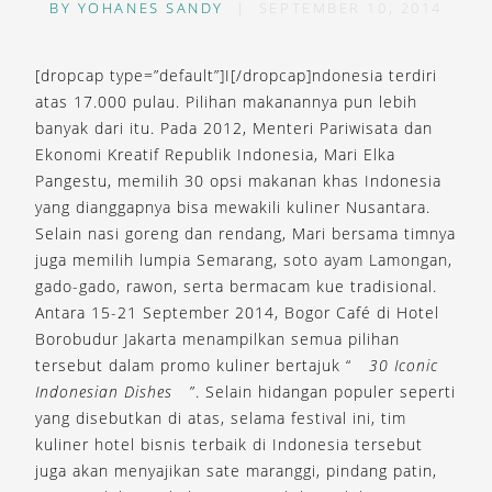
BY
YOHANES SANDY
|
SEPTEMBER 10, 2014
[dropcap type=”default”]I[/dropcap]ndonesia terdiri
atas 17.000 pulau. Pilihan makanannya pun lebih
banyak dari itu. Pada 2012, Menteri Pariwisata dan
Ekonomi Kreatif Republik Indonesia, Mari Elka
Pangestu, memilih 30 opsi makanan khas Indonesia
yang dianggapnya bisa mewakili kuliner Nusantara.
Selain nasi goreng dan rendang, Mari bersama timnya
juga memilih lumpia Semarang, soto ayam Lamongan,
gado-gado, rawon, serta bermacam kue tradisional.
Antara 15-21 September 2014, Bogor Café di Hotel
Borobudur Jakarta menampilkan semua pilihan
tersebut dalam promo kuliner bertajuk “
30 Iconic
Indonesian Dishes
”. Selain hidangan populer seperti
yang disebutkan di atas, selama festival ini, tim
kuliner hotel bisnis terbaik di Indonesia tersebut
juga akan menyajikan sate maranggi, pindang patin,