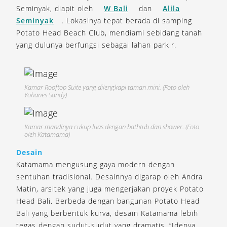
Seminyak, diapit oleh
W Bali
dan
Alila
Seminyak
. Lokasinya tepat berada di samping
Potato Head Beach Club, mendiami sebidang tanah
yang dulunya berfungsi sebagai lahan parkir.
Kamar Rooftop Suite yang dilengkapi taman mini. (Foto oleh
Yohanes Sandy)
Kamar mandinya cukup luas dengan bathtub dan shower. (Foto
oleh Katamama)
Desain
Katamama mengusung gaya modern dengan
sentuhan tradisional. Desainnya digarap oleh Andra
Matin, arsitek yang juga mengerjakan proyek Potato
Head Bali. Berbeda dengan bangunan Potato Head
Bali yang berbentuk kurva, desain Katamama lebih
tegas dengan sudut-sudut yang dramatis. “Idenya