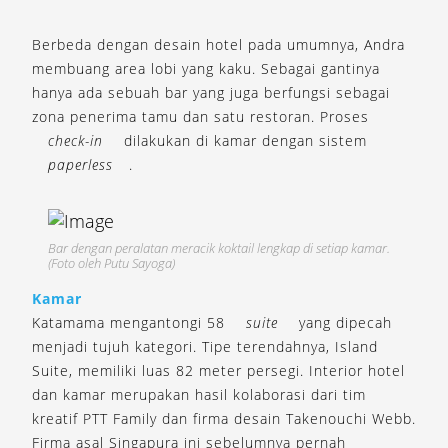
Berbeda dengan desain hotel pada umumnya, Andra
membuang area lobi yang kaku. Sebagai gantinya
hanya ada sebuah bar yang juga berfungsi sebagai
zona penerima tamu dan satu restoran. Proses
check-in
dilakukan di kamar dengan sistem
paperless
.
Bar dengan peralatan meracik koktail lengkap di setiap kamar.
(Foto oleh Putu Sayoga)
Kamar
Katamama mengantongi 58
suite
yang dipecah
menjadi tujuh kategori. Tipe terendahnya, Island
Suite, memiliki luas 82 meter persegi. Interior hotel
dan kamar merupakan hasil kolaborasi dari tim
kreatif PTT Family dan firma desain Takenouchi Webb.
Firma asal Singapura ini sebelumnya pernah