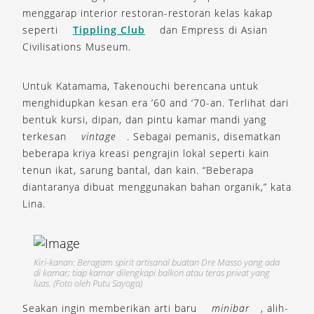
menggarap interior restoran-restoran kelas kakap
seperti
Tippling Club
dan Empress di Asian
Civilisations Museum.
Untuk Katamama, Takenouchi berencana untuk
menghidupkan kesan era ’60 and ‘70-an. Terlihat dari
bentuk kursi, dipan, dan pintu kamar mandi yang
terkesan
vintage
. Sebagai pemanis, disematkan
beberapa kriya kreasi pengrajin lokal seperti kain
tenun ikat, sarung bantal, dan kain. “Beberapa
diantaranya dibuat menggunakan bahan organik,” kata
Lina.
Kiri-kanan: Beragam spirit artisanal buatan Dre Masso yang ada
di kamar; tiap kamar dilengkapi balkon atau teras privat yang
luas. (Foto oleh Putu Sayoga)
Seakan ingin memberikan arti baru
minibar
, alih-