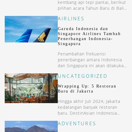
kembang api tepi pantai, berikut
pilihan acara Tahun Baru di Bali
yang siap memeriahkan malam
AIRLINES
terakhir 2025.
Garuda Indonesia dan
Singapore Airlines Tambah
Penerbangan Indonesia-
Singapura
Penambahan frekuensi
penerbangan antara Indonesia
dan Singapura ini akan dilakukan
secara bertahap di kuartal 4 di
UNCATEGORIZED
2024.
Wrapping Up: 5 Restoran
Baru di Jakarta
Hingga akhir Juli 2024, Jakarta
kedatangan banyak restoran
baru. DestinAsian Indonesia
menyoroti lima restoran baru
ADVENTURES
dengan genre yang berbeda.