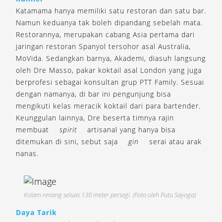
Katamama hanya memiliki satu restoran dan satu bar.
Namun keduanya tak boleh dipandang sebelah mata.
Restorannya, merupakan cabang Asia pertama dari
jaringan restoran Spanyol tersohor asal Australia,
MoVida. Sedangkan barnya, Akademi, diasuh langsung
oleh Dre Masso, pakar koktail asal London yang juga
berprofesi sebagai konsultan grup PTT Family. Sesuai
dengan namanya, di bar ini pengunjung bisa
mengikuti kelas meracik koktail dari para bartender.
Keunggulan lainnya, Dre beserta timnya rajin
membuat
spirit
artisanal yang hanya bisa
ditemukan di sini, sebut saja
gin
serai atau arak
nanas.
Kolam renang seluas 130 meter persegi. (Foto oleh Putu Sayoga)
Daya Tarik