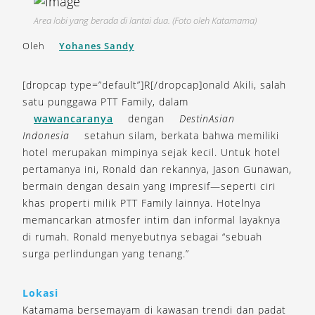
Area lobi yang berada di lantai dua. (Foto oleh Katamama)
Oleh
Yohanes Sandy
[dropcap type=”default”]R[/dropcap]onald Akili, salah
satu punggawa PTT Family, dalam
wawancaranya
dengan
DestinAsian
Indonesia
setahun silam, berkata bahwa memiliki
hotel merupakan mimpinya sejak kecil. Untuk hotel
pertamanya ini, Ronald dan rekannya, Jason Gunawan,
bermain dengan desain yang impresif—seperti ciri
khas properti milik PTT Family lainnya. Hotelnya
memancarkan atmosfer intim dan informal layaknya
di rumah. Ronald menyebutnya sebagai “sebuah
surga perlindungan yang tenang.”
Lokasi
Katamama bersemayam di kawasan trendi dan padat