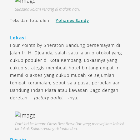
Suasana kolam renang di malam hari.
Teks dan foto oleh
Yohanes Sandy
Lokasi
Four Points by Sheraton Bandung bersemayam di
Jalan Ir. H. Djuanda, salah satu jalan protokol yang
cukup populer di Kota Kembang. Lokasinya yang
cukup strategis membuat hotel bintang empat ini
memiliki akses yang cukup mudah ke sejumlah
tempat keramaian, sebut saja pusat perbelanjaan
Bandung Indah Plaza atau kawasan Dago dengan
deretan
factory outlet
-nya.
Dari kiri ke kanan: Citrus Best Brew Bar yang menyajikan koleksi
bir lokal; Kolam renang di lantai dua.
Desain