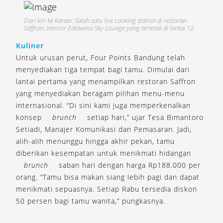
Dari kiri ke kanan: Salah satu live cooking station di restoran
Saffron; Interior Edelweiss Sky Lounge yang terletak di lantai 12.
Kuliner
Untuk urusan perut, Four Points Bandung telah
menyediakan tiga tempat bagi tamu. Dimulai dari
lantai pertama yang menampilkan restoran Saffron
yang menyediakan beragam pilihan menu-menu
internasional. “Di sini kami juga memperkenalkan
konsep
brunch
setiap hari,” ujar Tesa Bimantoro
Setiadi, Manajer Komunikasi dan Pemasaran. Jadi,
alih-alih menunggu hingga akhir pekan, tamu
diberikan kesempatan untuk menikmati hidangan
brunch
saban hari dengan harga Rp188.000 per
orang. “Tamu bisa makan siang lebih pagi dan dapat
menikmati sepuasnya. Setiap Rabu tersedia diskon
50 persen bagi tamu wanita,” pungkasnya.