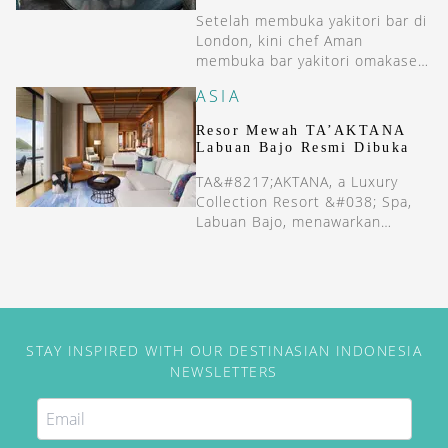
Setelah membuka yakitori bar di
London, kini chef Aman
membuka bar yakitori omakase
pertamanya di Indonesia.
ASIA
Resor Mewah TA’AKTANA
Labuan Bajo Resmi Dibuka
TA&#8217;AKTANA, a Luxury
Collection Resort &#038; Spa,
Labuan Bajo, menawarkan
pengalaman menginap di tengah
hutan dan pantai laut Flores.
STAY INSPIRED WITH OUR DESTINASIAN INDONESIA
NEWSLETTERS