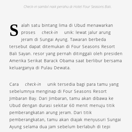
Check-in sambil naik perahu di Hotel Four Seasons Bali.
s
S
alah satu bintang lima di Ubud menawarkan
proses
check-in
unik: lewat jalur arung
jeram di Sungai Ayung. Tawaran berbeda
tersebut dapat ditemukan di Four Seasons Resort
Bali Sayan. resor yang pernah ditinggali oleh presiden
Amerika Serikat Barack Obama saat berlibur bersama
keluarganya di Pulau Dewata.
Cara
check-in
unik tersedia bagi para tamu yang
sebelumnya menginap di Four Seasons Resort
Jimbaran Bay. Dari Jimbaran, tamu akan dibawa ke
Ubud dengan durasi sekitar 60 menit menuju titik
pemberangkatan arung jeram. Dari titik
pemberangkatan, tamu akan diajak menyusuri Sungai
Ayung selama dua jam sebelum berlabuh di tepi