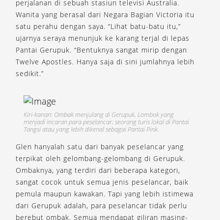
perjalanan di sebuah stasiun televisi Australia.
Wanita yang berasal dari Negara Bagian Victoria itu
satu perahu dengan saya. “Lihat batu-batu itu,”
ujarnya seraya menunjuk ke karang terjal di lepas
Pantai Gerupuk. “Bentuknya sangat mirip dengan
Twelve Apostles. Hanya saja di sini jumlahnya lebih
sedikit.”
Kiri-kanan: Ombak menjulang di Gerupuk, Lombok yang
menjadi incaran para peselancar; seorang turis lokal di Pantai
Tangsi atau yang lebih dikenal sebagai Pantai Pink.
Glen hanyalah satu dari banyak peselancar yang
terpikat oleh gelombang-gelombang di Gerupuk.
Ombaknya, yang terdiri dari beberapa kategori,
sangat cocok untuk semua jenis peselancar, baik
pemula maupun kawakan. Tapi yang lebih istimewa
dari Gerupuk adalah, para peselancar tidak perlu
berebut ombak. Semua mendapat giliran masing-