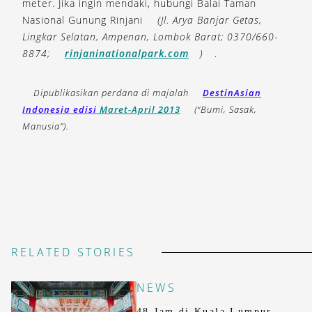
meter. Jika ingin mendaki, hubungi Balai Taman
Nasional Gunung Rinjani
(Jl. Arya Banjar Getas,
Lingkar Selatan, Ampenan, Lombok Barat; 0370/660-
8874;
rinjaninationalpark.com
)
.
Dipublikasikan perdana di majalah
DestinAsian
Indonesia edisi
Maret-April 2013
(“Bumi, Sasak,
Manusia”).
RELATED STORIES
NEWS
48 Jam di Kuala Lumpur