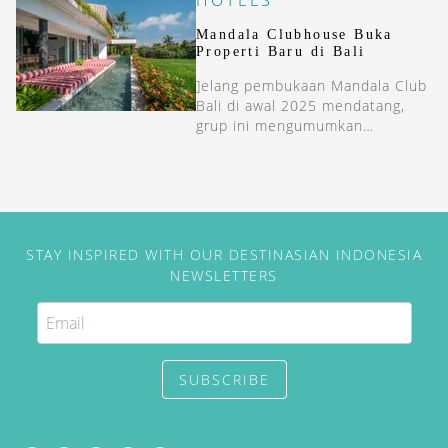
HOTELS
Singapura.
Mandala Clubhouse Buka
Properti Baru di Bali
]elang pembukaan Mandala Club
Bali di awal 2025 mendatang,
grup ini mengumumkan
pembukaan properti terbarunya
di Canggu, Mandala Clubhouse.
STAY INSPIRED WITH OUR DESTINASIAN INDONESIA
NEWSLETTERS
SUBSCRIBE