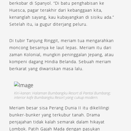
berkobar di Spanyol. “Di batu penghabisan ke
Huesca, pagar terakhir dari kebanggaan kita,
kenanglah sayang, kau kubayangkan di sisiku ada.”
Setelah itu, ia gugur diterjang peluru.
Di tubir Tanjung Ringgit, meriam tua mengarahkan
moncong besarnya ke laut lepas. Meriam itu dari
zaman Kolonial, mungkin peninggalan Jepang, atau
kompeni dagang Hindia Belanda. Sebuah meriam
berkarat yang diwariskan masa lalu.
Kiri-kanan: Halaman Bumbangku Resort di Pantai Bumbang;
interior kafe Bumbangku Resort yang cukup modern.
Meriam besar sisa Perang Dunia II itu dikelilingi
bunker-bunker yang terkubur tanah. Drama
penjajahan tidak kalah semarak dalam hikayat
Lombok. Patih Gajah Mada dengan pasukan