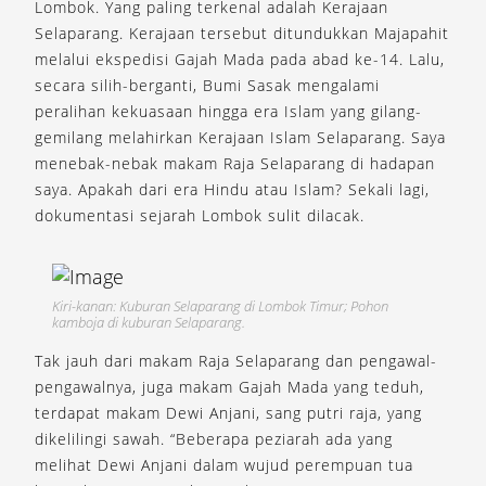
Lombok. Yang paling terkenal adalah Kerajaan
Selaparang. Kerajaan tersebut ditundukkan Majapahit
melalui ekspedisi Gajah Mada pada abad ke-14. Lalu,
secara silih-berganti, Bumi Sasak mengalami
peralihan kekuasaan hingga era Islam yang gilang-
gemilang melahirkan Kerajaan Islam Selaparang. Saya
menebak-nebak makam Raja Selaparang di hadapan
saya. Apakah dari era Hindu atau Islam? Sekali lagi,
dokumentasi sejarah Lombok sulit dilacak.
Kiri-kanan: Kuburan Selaparang di Lombok Timur; Pohon
kamboja di kuburan Selaparang.
Tak jauh dari makam Raja Selaparang dan pengawal-
pengawalnya, juga makam Gajah Mada yang teduh,
terdapat makam Dewi Anjani, sang putri raja, yang
dikelilingi sawah. “Beberapa peziarah ada yang
melihat Dewi Anjani dalam wujud perempuan tua