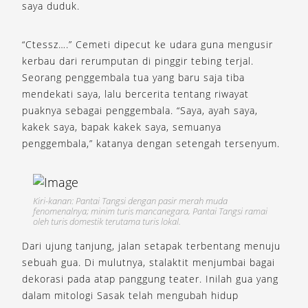
saya duduk.
“Ctessz….” Cemeti dipecut ke udara guna mengusir
kerbau dari rerumputan di pinggir tebing terjal.
Seorang penggembala tua yang baru saja tiba
mendekati saya, lalu bercerita tentang riwayat
puaknya sebagai penggembala. “Saya, ayah saya,
kakek saya, bapak kakek saya, semuanya
penggembala,” katanya dengan setengah tersenyum.
Kiri-kanan: Pantai Tangsi dengan pasir merah muda
fenomenalnya; minim turis mancanegara, Pantai Tangsi ramai
oleh turis domestik terutama turis lokal.
Dari ujung tanjung, jalan setapak terbentang menuju
sebuah gua. Di mulutnya, stalaktit menjumbai bagai
dekorasi pada atap panggung teater. Inilah gua yang
dalam mitologi Sasak telah mengubah hidup