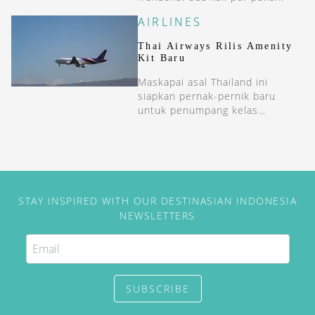
AIRLINES
Thai Airways Rilis Amenity
Kit Baru
Maskapai asal Thailand ini
siapkan pernak-pernik baru
untuk penumpang kelas
premium mereka.
STAY INSPIRED WITH OUR DESTINASIAN INDONESIA
NEWSLETTERS
SUBSCRIBE