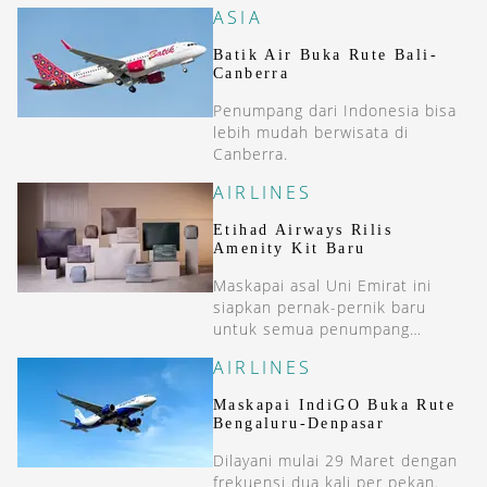
ASIA
Batik Air Buka Rute Bali-
Canberra
Penumpang dari Indonesia bisa
lebih mudah berwisata di
Canberra.
AIRLINES
Etihad Airways Rilis
Amenity Kit Baru
Maskapai asal Uni Emirat ini
siapkan pernak-pernik baru
untuk semua penumpang
mereka.
AIRLINES
Maskapai IndiGO Buka Rute
Bengaluru-Denpasar
Dilayani mulai 29 Maret dengan
frekuensi dua kali per pekan.