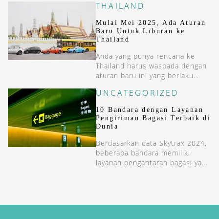
THAILAND
Bandara Terbersih di dunia
2025.
Mulai Mei 2025, Ada Aturan
Baru Untuk Liburan ke
Thailand
Anda yang punya rencana ke
Thailand harus waspada dengan
aturan baru ini yang berlaku
pada 1 Mei 2025 mendatang.
UNCATEGORIZED
10 Bandara dengan Layanan
Pengiriman Bagasi Terbaik di
Dunia
Berdasarkan data Skytrax 2024,
beberapa bandara memiliki
layanan pengantaran bagasi yang
sempurna. Berikut daftarnya.