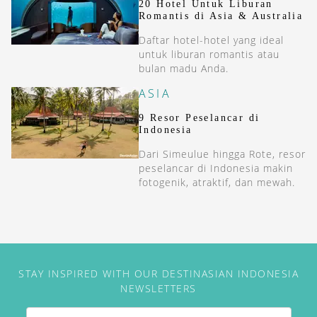
20 Hotel Untuk Liburan
Romantis di Asia & Australia
Daftar hotel-hotel yang ideal
untuk liburan romantis atau
bulan madu Anda.
ASIA
9 Resor Peselancar di
Indonesia
Dari Simeulue hingga Rote, resor
peselancar di Indonesia makin
fotogenik, atraktif, dan mewah.
STAY INSPIRED WITH OUR DESTINASIAN INDONESIA
NEWSLETTERS