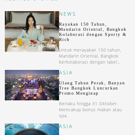
NEWS
Rayakan 150 Tahun,
Mandarin Oriental, Bangkok
Kolaborasi dengan Sporty &
Rich
Untuk merayakan 150 tahun,
Mandarin Oriental, Bangkok
berkolaborasi dengan label
fashion Sporty &#038; Rich
ASIA
untuk koleksi terbaru mereka.
Ulang Tahun Perak, Banyan
Tree Bangkok Luncurkan
Promo Menginap
Berlaku hingga 31 Oktober.
Mencakup bonus makan atau
spa.
ASIA