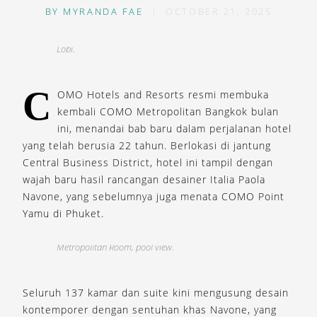
BY
MYRANDA FAE
|
OCTOBER 21, 2025
Lobi.
L
C
OMO Hotels and Resorts resmi membuka
kembali COMO Metropolitan Bangkok bulan
ini, menandai bab baru dalam perjalanan hotel
yang telah berusia 22 tahun. Berlokasi di jantung
Central Business District, hotel ini tampil dengan
wajah baru hasil rancangan desainer Italia Paola
Navone, yang sebelumnya juga menata COMO Point
Yamu di Phuket.
Metropolitan Room, pool view.
M
Seluruh 137 kamar dan suite kini mengusung desain
kontemporer dengan sentuhan khas Navone, yang