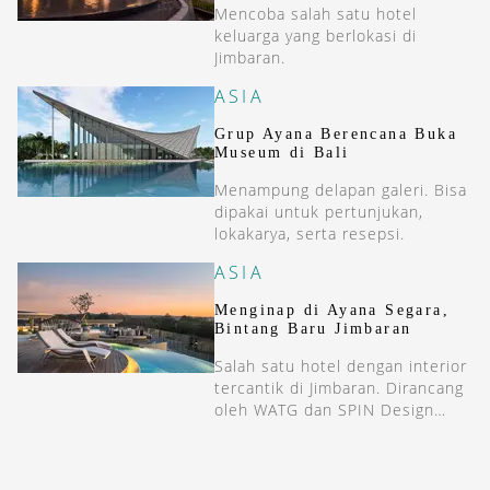
Mencoba salah satu hotel
keluarga yang berlokasi di
Jimbaran.
ASIA
Grup Ayana Berencana Buka
Museum di Bali
Menampung delapan galeri. Bisa
dipakai untuk pertunjukan,
lokakarya, serta resepsi.
ASIA
Menginap di Ayana Segara,
Bintang Baru Jimbaran
Salah satu hotel dengan interior
tercantik di Jimbaran. Dirancang
oleh WATG dan SPIN Design
Studio.