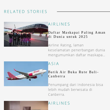
RELATED STORIES
AIRLINES
Daftar Maskapai Paling Aman
di Dunia untuk 2025
Airline Rating, laman
keselamatan penerbangan dunia
mengumumkan daftar maskapai
full service paling aman untuk
ASIA
2025.
Batik Air Buka Rute Bali-
Canberra
Penumpang dari Indonesia bisa
lebih mudah berwisata di
Canberra.
AIRLINES