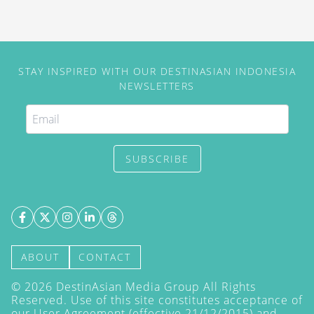
reservasi untuk acara tahun
2026.
STAY INSPIRED WITH OUR DESTINASIAN INDONESIA
NEWSLETTERS
SUBSCRIBE
ABOUT
CONTACT
©
2026
DestinAsian Media Group All Rights
Reserved. Use of this site constitutes acceptance of
our User Agreement (effective 21/12/2015) and