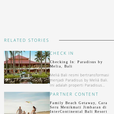
RELATED STORIES
CHECK IN
Checking In: Paradisus by
Melia, Bali
Meliá Bali resmi bertransformasi
menjadi Paradisus by Meliá Bali.
Ini adalah properti Paradisus
pertama di Asia.
PARTNER CONTENT
Family Beach Getaway, Cara
Seru Menikmati Jimbaran di
InterContinental Bali Resort