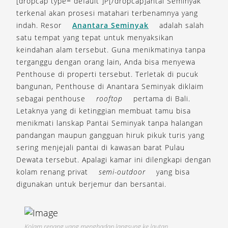
[dropcap type=”default”]P[/dropcap]antai Seminyak
terkenal akan prosesi matahari terbenamnya yang
indah. Resor
Anantara Seminyak
adalah salah
satu tempat yang tepat untuk menyaksikan
keindahan alam tersebut. Guna menikmatinya tanpa
terganggu dengan orang lain, Anda bisa menyewa
Penthouse di properti tersebut. Terletak di pucuk
bangunan, Penthouse di Anantara Seminyak diklaim
sebagai penthouse
rooftop
pertama di Bali.
Letaknya yang di ketinggian membuat tamu bisa
menikmati lanskap Pantai Seminyak tanpa halangan
pandangan maupun gangguan hiruk pikuk turis yang
sering menjejali pantai di kawasan barat Pulau
Dewata tersebut. Apalagi kamar ini dilengkapi dengan
kolam renang privat
semi-outdoor
yang bisa
digunakan untuk berjemur dan bersantai.
Kolam renang yang menghadap langsung ke lautan.