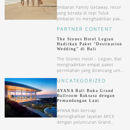
Jimbaran Family Getaway, resor
yang berada di tepi Teluk
Jimbaran ini menghadirkan paket
menginap dua malam yang
PARTNER CONTENT
menggabungkan kenyamanan
resort bintang lima dengan
The Stones Hotel Legian
beragam pengalaman khas Bali.
Hadirkan Paket “Destination
Wedding” di Bali
The Stones Hotel – Legian, Bali
menghadirkan empat paket
pernikahan yang dirancang untuk
berbagai skala perayaan, mulai
UNCATEGORIZED
dari resepsi intim hingga pesta
megah.
AYANA Bali Buka Grand
Ballroom Raksasa dengan
Pemandangan Laut
AYANA Bali bersiap
meningkatkan layanan MICE
dengan peluncuran Grand
Ballroom-nya. Tanyakan tentang