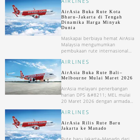
AIRLINES
AirAsia Buka Rute Kota
Bharu–Jakarta di Tengah
Dinamika Harga Minyak
Dunia
Maskapai berbiaya hemat AirAsia
Malaysia mengumumkan
pembukaan rute internasional
baru yang menghubungkan Kota
AIRLINES
Bharu dengan Jakarta.
AirAsia Buka Rute Bali–
Melbourne Mulai Maret 2026
AirAsia melayani penerbangan
harian DPS &#8211; MEL mulai
20 Maret 2026 dengan armada
A320. Pembukaan rute ini
AIRLINES
memperluas konektivitas
Australia-Indonesia.
AirAsia Rilis Rute Baru
Jakarta ke Manado
Rute baru Jakarta–Manado dari