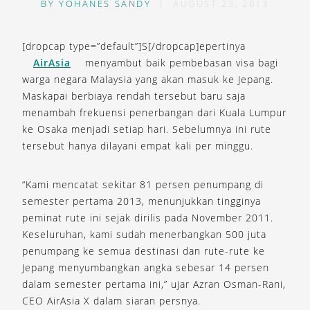
BY
YOHANES SANDY
|
AUGUST 23, 2013
[dropcap type=”default”]S[/dropcap]epertinya
AirAsia
menyambut baik pembebasan visa bagi
warga negara Malaysia yang akan masuk ke Jepang.
Maskapai berbiaya rendah tersebut baru saja
menambah frekuensi penerbangan dari Kuala Lumpur
ke Osaka menjadi setiap hari. Sebelumnya ini rute
tersebut hanya dilayani empat kali per minggu.
“Kami mencatat sekitar 81 persen penumpang di
semester pertama 2013, menunjukkan tingginya
peminat rute ini sejak dirilis pada November 2011.
Keseluruhan, kami sudah menerbangkan 500 juta
penumpang ke semua destinasi dan rute-rute ke
Jepang menyumbangkan angka sebesar 14 persen
dalam semester pertama ini,” ujar Azran Osman-Rani,
CEO AirAsia X dalam siaran persnya.