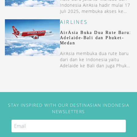
Indonesia AirAsia hadir mulai 17
Juli 2025, membuka akses ke
destinasi unggulan di Sulawesi
AIRLINES
Utara.
AirAsia Buka Dua Rute Baru:
Adelaide-Bali dan Phuket-
Medan
AirAsia membuka dua rute baru
dari dan ke Indonesia yaitu
Adelaide ke Bali dan juga Phuket
ke Medan.
STAY INSPIRED WITH OUR DESTINASIAN INDONESIA
NEWSLETTERS