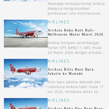
Maskapai berbiaya hemat AirAsia
Malaysia mengumumkan
pembukaan rute internasional
baru yang menghubungkan Kota
AIRLINES
Bharu dengan Jakarta.
AirAsia Buka Rute Bali–
Melbourne Mulai Maret 2026
AirAsia melayani penerbangan
harian DPS &#8211; MEL mulai
20 Maret 2026 dengan armada
A320. Pembukaan rute ini
AIRLINES
memperluas konektivitas
Australia-Indonesia.
AirAsia Rilis Rute Baru
Jakarta ke Manado
Rute baru Jakarta–Manado dari
Indonesia AirAsia hadir mulai 17
Juli 2025, membuka akses ke
destinasi unggulan di Sulawesi
AIRLINES
Utara.
AirAsia Buka Dua Rute Baru: